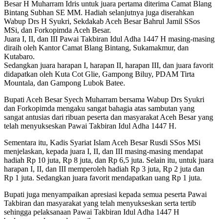
Besar H Muharram Idris untuk juara pertama diterima Camat Blang
Bintang Subhan SE MM. Hadiah selanjutnya juga diserahkan
Wabup Drs H Syukri, Sekdakab Aceh Besar Bahrul Jamil SSos
MSi, dan Forkopimda Aceh Besar.
Juara I, II, dan III Pawai Takbiran Idul Adha 1447 H masing-masing
diraih oleh Kantor Camat Blang Bintang, Sukamakmur, dan
Kutabaro.
Sedangkan juara harapan I, harapan II, harapan III, dan juara favorit
didapatkan oleh Kuta Cot Glie, Gampong Biluy, PDAM Tirta
Mountala, dan Gampong Lubok Batee.
Bupati Aceh Besar Syech Muharram bersama Wabup Drs Syukri
dan Forkopimda mengaku sangat bahagia atas sambutan yang
sangat antusias dari ribuan peserta dan masyarakat Aceh Besar yang
telah menyukseskan Pawai Takbiran Idul Adha 1447 H.
Sementara itu, Kadis Syariat Islam Aceh Besar Rusdi SSos MSi
menjelaskan, kepada juara I, II, dan III masing-masing mendapat
hadiah Rp 10 juta, Rp 8 juta, dan Rp 6,5 juta. Selain itu, untuk juara
harapan I, II, dan III memperoleh hadiah Rp 3 juta, Rp 2 juta dan
Rp 1 juta. Sedangkan juara favorit mendapatkan uang Rp 1 juta.
Bupati juga menyampaikan apresiasi kepada semua peserta Pawai
Takbiran dan masyarakat yang telah menyukseskan serta tertib
sehingga pelaksanaan Pawai Takbiran Idul Adha 1447 H