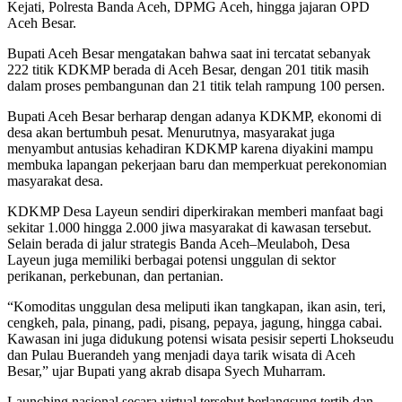
Kejati, Polresta Banda Aceh, DPMG Aceh, hingga jajaran OPD
Aceh Besar.
Bupati Aceh Besar mengatakan bahwa saat ini tercatat sebanyak
222 titik KDKMP berada di Aceh Besar, dengan 201 titik masih
dalam proses pembangunan dan 21 titik telah rampung 100 persen.
Bupati Aceh Besar berharap dengan adanya KDKMP, ekonomi di
desa akan bertumbuh pesat. Menurutnya, masyarakat juga
menyambut antusias kehadiran KDKMP karena diyakini mampu
membuka lapangan pekerjaan baru dan memperkuat perekonomian
masyarakat desa.
KDKMP Desa Layeun sendiri diperkirakan memberi manfaat bagi
sekitar 1.000 hingga 2.000 jiwa masyarakat di kawasan tersebut.
Selain berada di jalur strategis Banda Aceh–Meulaboh, Desa
Layeun juga memiliki berbagai potensi unggulan di sektor
perikanan, perkebunan, dan pertanian.
“Komoditas unggulan desa meliputi ikan tangkapan, ikan asin, teri,
cengkeh, pala, pinang, padi, pisang, pepaya, jagung, hingga cabai.
Kawasan ini juga didukung potensi wisata pesisir seperti Lhokseudu
dan Pulau Buerandeh yang menjadi daya tarik wisata di Aceh
Besar,” ujar Bupati yang akrab disapa Syech Muharram.
Launching nasional secara virtual tersebut berlangsung tertib dan