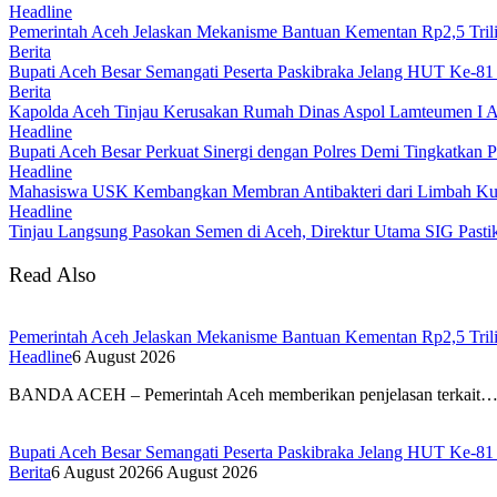
Headline
Pemerintah Aceh Jelaskan Mekanisme Bantuan Kementan Rp2,5 Tri
Berita
Bupati Aceh Besar Semangati Peserta Paskibraka Jelang HUT Ke-81
Berita
Kapolda Aceh Tinjau Kerusakan Rumah Dinas Aspol Lamteumen I A
Headline
Bupati Aceh Besar Perkuat Sinergi dengan Polres Demi Tingkatkan 
Headline
Mahasiswa USK Kembangkan Membran Antibakteri dari Limbah Kuli
Headline
Tinjau Langsung Pasokan Semen di Aceh, Direktur Utama SIG Pastik
Read Also
Pemerintah Aceh Jelaskan Mekanisme Bantuan Kementan Rp2,5 Tri
Headline
6 August 2026
BANDA ACEH – Pemerintah Aceh memberikan penjelasan terkait
Bupati Aceh Besar Semangati Peserta Paskibraka Jelang HUT Ke-81
Berita
6 August 2026
6 August 2026