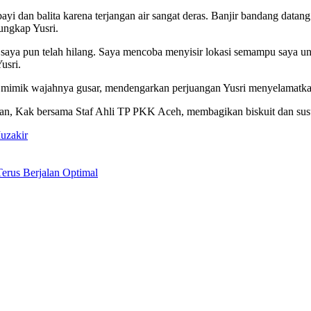
i dan balita karena terjangan air sangat deras. Banjir bandang datang s
 ungkap Yusri.
mh saya pun telah hilang. Saya mencoba menyisir lokasi semampu saya
usri.
 mimik wajahnya gusar, mendengarkan perjuangan Yusri menyelamatk
uan, Kak bersama Staf Ahli TP PKK Aceh, membagikan biskuit dan su
uzakir
Terus Berjalan Optimal