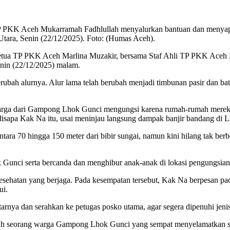
TP PKK Aceh Mukarramah Fadhlullah menyalurkan bantuan dan menya
ra, Senin (22/12/2025). Foto: (Humas Aceh).
etua TP PKK Aceh Marlina Muzakir, bersama Staf Ahli TP PKK Aceh M
in (22/12/2025) malam.
ah alurnya. Alur lama telah berubah menjadi timbunan pasir dan bat
ga dari Gampong Lhok Gunci mengungsi karena rumah-rumah mereka h
 disapa Kak Na itu, usai meninjau langsung dampak banjir bandang di 
ara 70 hingga 150 meter dari bibir sungai, namun kini hilang tak ber
Gunci serta bercanda dan menghibur anak-anak di lokasi pengungsian
 kesehatan yang berjaga. Pada kesempatan tersebut, Kak Na berpesan pa
ui.
ftarnya dan serahkan ke petugas posko utama, agar segera dipenuhi jen
 salah seorang warga Gampong Lhok Gunci yang sempat menyelamatka