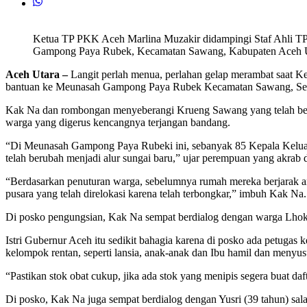
Ketua TP PKK Aceh Marlina Muzakir didampingi Staf Ahli 
Gampong Paya Rubek, Kecamatan Sawang, Kabupaten Aceh Uta
Aceh Utara –
Langit perlah menua, perlahan gelap merambat saat K
bantuan ke Meunasah Gampong Paya Rubek Kecamatan Sawang, Sen
Kak Na dan rombongan menyeberangi Krueng Sawang yang telah berub
warga yang digerus kencangnya terjangan bandang.
“Di Meunasah Gampong Paya Rubeki ini, sebanyak 85 Kepala Keluar
telah berubah menjadi alur sungai baru,” ujar perempuan yang akrab
“Berdasarkan penuturan warga, sebelumnya rumah mereka berjarak ant
pusara yang telah direlokasi karena telah terbongkar,” imbuh Kak Na.
Di posko pengungsian, Kak Na sempat berdialog dengan warga Lhok 
Istri Gubernur Aceh itu sedikit bahagia karena di posko ada petugas
kelompok rentan, seperti lansia, anak-anak dan Ibu hamil dan menyus
“Pastikan stok obat cukup, jika ada stok yang menipis segera buat da
Di posko, Kak Na juga sempat berdialog dengan Yusri (39 tahun)