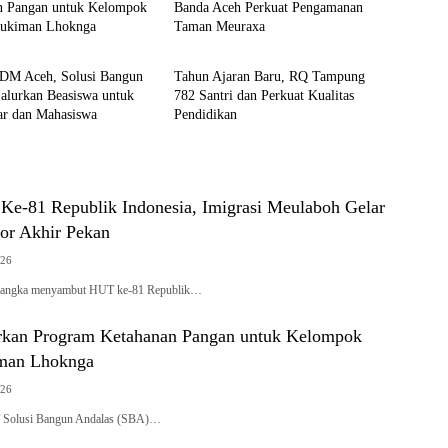
n Pangan untuk Kelompok
Banda Aceh Perkuat Pengamanan
ukiman Lhoknga
Taman Meuraxa
Berita
DM Aceh, Solusi Bangun
Tahun Ajaran Baru, RQ Tampung
alurkan Beasiswa untuk
782 Santri dan Perkuat Kualitas
ar dan Mahasiswa
Pendidikan
e-81 Republik Indonesia, Imigrasi Meulaboh Gelar
or Akhir Pekan
026
rangka menyambut HUT ke-81 Republik…
rkan Program Ketahanan Pangan untuk Kelompok
man Lhoknga
026
Solusi Bangun Andalas (SBA)…