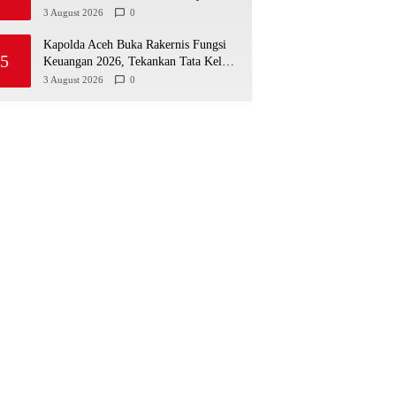
Media di Aceh Berpotensi Jadi Korban
3 August 2026
0
Selanjutnya
Kapolda Aceh Buka Rakernis Fungsi
5
Keuangan 2026, Tekankan Tata Kelola
Anggaran yang Profesional dan
3 August 2026
0
Akuntabel