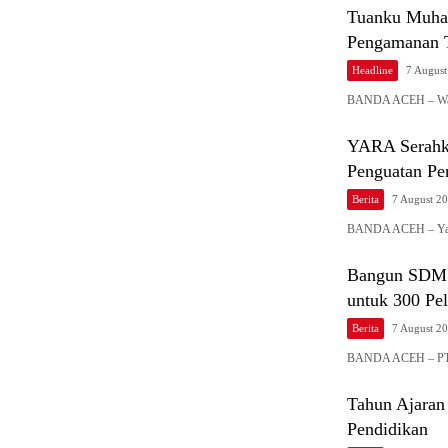
Tuanku Muha
Pengamanan 
Headline
7 Augus
BANDA ACEH – Wak
YARA Serahka
Penguatan Pe
Berita
7 August 2
BANDA ACEH – Yay
Bangun SDM A
untuk 300 Pe
Berita
7 August 2
BANDA ACEH – PT 
Tahun Ajaran
Pendidikan