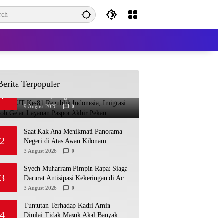
Berita Terpopuler
Sambut HUT Ke-81 Republik
1
Indonesia, Imigrasi Meulaboh Gelar
Layanan Paspor Akhir Pekan
9 August 2026
0
Saat Kak Ana Menikmati Panorama
2
Negeri di Atas Awan Kilonam
Geumpang
3 August 2026
0
Syech Muharram Pimpin Rapat Siaga
3
Darurat Antisipasi Kekeringan di Aceh
Besar
3 August 2026
0
Tuntutan Terhadap Kadri Amin
4
Dinilai Tidak Masuk Akal Banyak