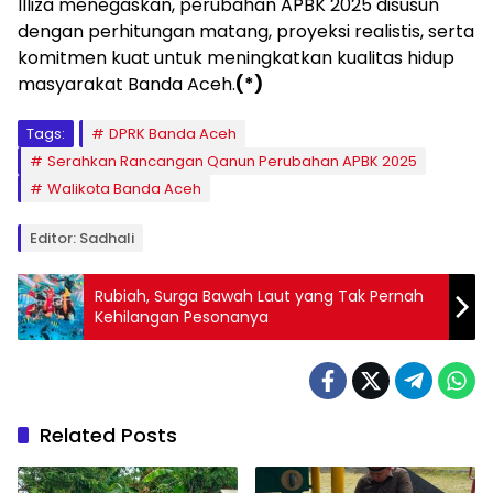
Illiza menegaskan, perubahan APBK 2025 disusun
dengan perhitungan matang, proyeksi realistis, serta
komitmen kuat untuk meningkatkan kualitas hidup
masyarakat Banda Aceh.
(*)
Tags:
DPRK Banda Aceh
Serahkan Rancangan Qanun Perubahan APBK 2025
Walikota Banda Aceh
Editor: Sadhali
Rubiah, Surga Bawah Laut yang Tak Pernah
Kehilangan Pesonanya
Related Posts