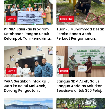
Berita
Headline
PT SBA Salurkan Program
Tuanku Muhammad Desak
Ketahanan Pangan untuk
Pemko Banda Aceh
Kelompok Tani Kemukiman
Perkuat Pengamanan
Lhoknga
Taman Meuraxa
Berita
Berita
YARA Serahkan Infak Rp10
Bangun SDM Aceh, Solusi
Juta ke Baitul Mal Aceh,
Bangun Andalas Salurkan
Dorong Penguatan
Beasiswa untuk 300 Pelajar
Pengelolaan ZIS yang
dan Mahasiswa
Amanah