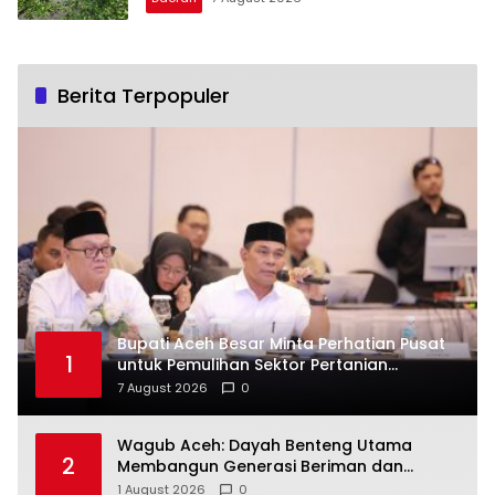
Berita Terpopuler
Bupati Aceh Besar Minta Perhatian Pusat
1
untuk Pemulihan Sektor Pertanian
Pascabencana
7 August 2026
0
Wagub Aceh: Dayah Benteng Utama
2
Membangun Generasi Beriman dan
Berakhlak
1 August 2026
0