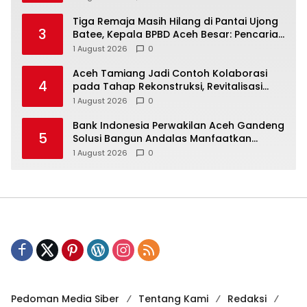
Tiga Remaja Masih Hilang di Pantai Ujong
3
Batee, Kepala BPBD Aceh Besar: Pencarian
Terus Dimaksimalkan
1 August 2026
0
Aceh Tamiang Jadi Contoh Kolaborasi
4
pada Tahap Rekonstruksi, Revitalisasi
Sekolah Dipercepat Libatkan Masyarakat
1 August 2026
0
Bank Indonesia Perwakilan Aceh Gandeng
5
Solusi Bangun Andalas Manfaatkan
Limbah Uang Rupiah Jadi Bahan Bakar
1 August 2026
0
Alternatif
Pedoman Media Siber
Tentang Kami
Redaksi