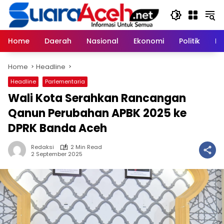
Skip
to
content
Home
Daerah
Nasional
Ekonomi
Politik
H
Home
Headline
Headline
Parlementaria
Wali Kota Serahkan Rancangan
Qanun Perubahan APBK 2025 ke
DPRK Banda Aceh
Redaksi
2 Min Read
2 September 2025