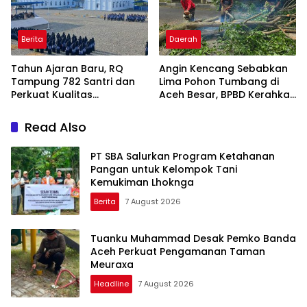
Berita
Daerah
Tahun Ajaran Baru, RQ
Angin Kencang Sebabkan
Tampung 782 Santri dan
Lima Pohon Tumbang di
Perkuat Kualitas
Aceh Besar, BPBD Kerahkan
Pendidikan
Empat Tim
Read Also
PT SBA Salurkan Program Ketahanan
Pangan untuk Kelompok Tani
Kemukiman Lhoknga
Berita
7 August 2026
Tuanku Muhammad Desak Pemko Banda
Aceh Perkuat Pengamanan Taman
Meuraxa
Headline
7 August 2026