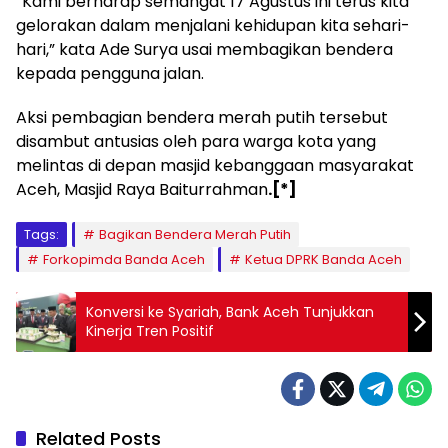
“Kami berharap semangat 17 Agustus ini terus kita
gelorakan dalam menjalani kehidupan kita sehari-
hari,” kata Ade Surya usai membagikan bendera
kepada pengguna jalan.
Aksi pembagian bendera merah putih tersebut
disambut antusias oleh para warga kota yang
melintas di depan masjid kebanggaan masyarakat
Aceh, Masjid Raya Baiturrahman
.[*]
Tags:
Bagikan Bendera Merah Putih
Forkopimda Banda Aceh
Ketua DPRK Banda Aceh
Konversi ke Syariah, Bank Aceh Tunjukkan
Kinerja Tren Positif
Related Posts