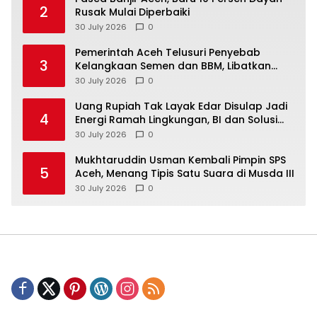
2
Rusak Mulai Diperbaiki
30 July 2026
0
Pemerintah Aceh Telusuri Penyebab
3
Kelangkaan Semen dan BBM, Libatkan
Polda Aceh
30 July 2026
0
Uang Rupiah Tak Layak Edar Disulap Jadi
4
Energi Ramah Lingkungan, BI dan Solusi
Bangun Andalas Berkolaborasi di Aceh
30 July 2026
0
Mukhtaruddin Usman Kembali Pimpin SPS
5
Aceh, Menang Tipis Satu Suara di Musda III
30 July 2026
0