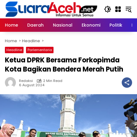
Skip
to
content
Home
Daerah
Nasional
Ekonomi
Politik
H
Home
Headline
Headline
Parlementaria
Ketua DPRK Bersama Forkopimda
Kota Bagikan Bendera Merah Putih
Redaksi
2 Min Read
6 August 2024