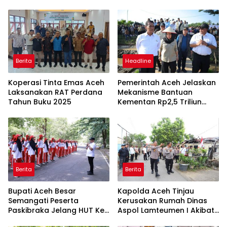
Berita
Headline
Koperasi Tinta Emas Aceh
Pemerintah Aceh Jelaskan
Laksanakan RAT Perdana
Mekanisme Bantuan
Tahun Buku 2025
Kementan Rp2,5 Triliun
untuk Pemulihan Sawah
dan Kebun
Berita
Berita
Bupati Aceh Besar
Kapolda Aceh Tinjau
Semangati Peserta
Kerusakan Rumah Dinas
Paskibraka Jelang HUT Ke-
Aspol Lamteumen I Akibat
81 RI
Angin Kencang dan Hujan