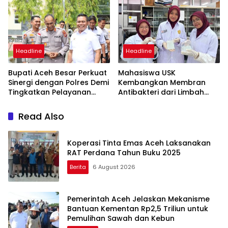
Headline
Headline
Bupati Aceh Besar Perkuat
Mahasiswa USK
Sinergi dengan Polres Demi
Kembangkan Membran
Tingkatkan Pelayanan
Antibakteri dari Limbah
Masyarakat
Kulit Manggis untuk
Pengolahan Air
Read Also
Koperasi Tinta Emas Aceh Laksanakan
RAT Perdana Tahun Buku 2025
Berita
6 August 2026
Pemerintah Aceh Jelaskan Mekanisme
Bantuan Kementan Rp2,5 Triliun untuk
Pemulihan Sawah dan Kebun