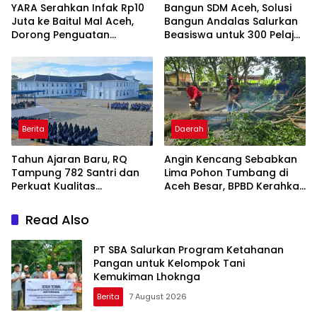
YARA Serahkan Infak Rp10
Bangun SDM Aceh, Solusi
Juta ke Baitul Mal Aceh,
Bangun Andalas Salurkan
Dorong Penguatan
Beasiswa untuk 300 Pelajar
Pengelolaan ZIS yang
dan Mahasiswa
Amanah
Berita
Daerah
Tahun Ajaran Baru, RQ
Angin Kencang Sebabkan
Tampung 782 Santri dan
Lima Pohon Tumbang di
Perkuat Kualitas
Aceh Besar, BPBD Kerahkan
Pendidikan
Empat Tim
Read Also
PT SBA Salurkan Program Ketahanan
Pangan untuk Kelompok Tani
Kemukiman Lhoknga
Berita
7 August 2026