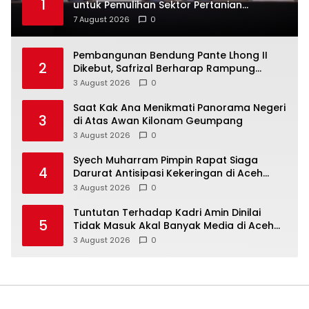
1
untuk Pemulihan Sektor Pertanian
Pascabencana
7 August 2026
0
Pembangunan Bendung Pante Lhong II
2
Dikebut, Safrizal Berharap Rampung
Sesuai Target
3 August 2026
0
Saat Kak Ana Menikmati Panorama Negeri
3
di Atas Awan Kilonam Geumpang
3 August 2026
0
Syech Muharram Pimpin Rapat Siaga
4
Darurat Antisipasi Kekeringan di Aceh
Besar
3 August 2026
0
Tuntutan Terhadap Kadri Amin Dinilai
5
Tidak Masuk Akal Banyak Media di Aceh
Berpotensi Jadi Korban Selanjutnya
3 August 2026
0