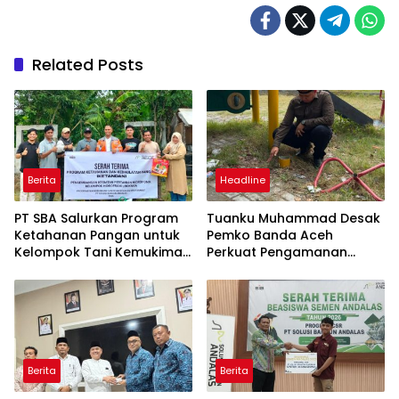
Related Posts
Berita
Headline
PT SBA Salurkan Program
Tuanku Muhammad Desak
Ketahanan Pangan untuk
Pemko Banda Aceh
Kelompok Tani Kemukiman
Perkuat Pengamanan
Lhoknga
Taman Meuraxa
Berita
Berita