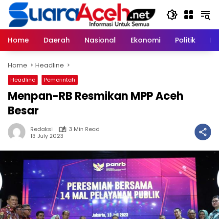
Skip
to
content
Home
Daerah
Nasional
Ekonomi
Politik
H
Home
Headline
Headline
Pemerintah
Menpan-RB Resmikan MPP Aceh
Besar
Redaksi
3 Min Read
13 July 2023