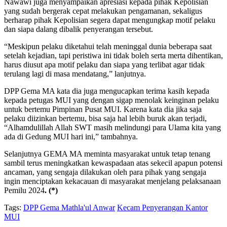
Nawawi juga menyampaikan apresiasi kepada pihak Kepolisian
yang sudah bergerak cepat melakukan pengamanan, sekaligus
berharap pihak Kepolisian segera dapat mengungkap motif pelaku
dan siapa dalang dibalik penyerangan tersebut.
“Meskipun pelaku diketahui telah meninggal dunia beberapa saat
setelah kejadian, tapi peristiwa ini tidak boleh serta merta dihentikan,
harus diusut apa motif pelaku dan siapa yang terlibat agar tidak
terulang lagi di masa mendatang,” lanjutnya.
DPP Gema MA kata dia juga mengucapkan terima kasih kepada
kepada petugas MUI yang dengan sigap menolak keinginan pelaku
untuk bertemu Pimpinan Pusat MUI. Karena kata dia jika saja
pelaku diizinkan bertemu, bisa saja hal lebih buruk akan terjadi,
“Alhamdulillah Allah SWT masih melindungi para Ulama kita yang
ada di Gedung MUI hari ini,” tambahnya.
Selanjutnya GEMA MA meminta masyarakat untuk tetap tenang
sambil terus meningkatkan kewaspadaan atas sekecil apapun potensi
ancaman, yang sengaja dilakukan oleh para pihak yang sengaja
ingin menciptakan kekacauan di masyarakat menjelang pelaksanaan
Pemilu 2024
. (*)
Tags:
DPP Gema Mathla'ul Anwar
Kecam Penyerangan Kantor
MUI