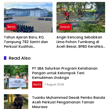
Amanah
Berita
Daerah
Tahun Ajaran Baru, RQ
Angin Kencang Sebabkan
Tampung 782 Santri dan
Lima Pohon Tumbang di
Perkuat Kualitas
Aceh Besar, BPBD Kerahkan
Pendidikan
Empat Tim
Read Also
PT SBA Salurkan Program Ketahanan
Pangan untuk Kelompok Tani
Kemukiman Lhoknga
Berita
7 August 2026
Tuanku Muhammad Desak Pemko Banda
Aceh Perkuat Pengamanan Taman
Meuraxa