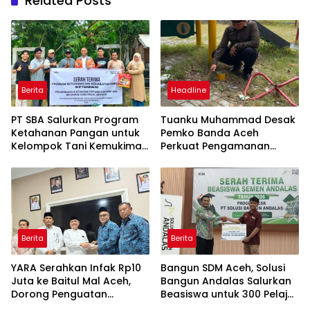
Related Posts
Berita
Headline
PT SBA Salurkan Program
Tuanku Muhammad Desak
Ketahanan Pangan untuk
Pemko Banda Aceh
Kelompok Tani Kemukiman
Perkuat Pengamanan
Lhoknga
Taman Meuraxa
Berita
Berita
YARA Serahkan Infak Rp10
Bangun SDM Aceh, Solusi
Juta ke Baitul Mal Aceh,
Bangun Andalas Salurkan
Dorong Penguatan
Beasiswa untuk 300 Pelajar
Pengelolaan ZIS yang
dan Mahasiswa