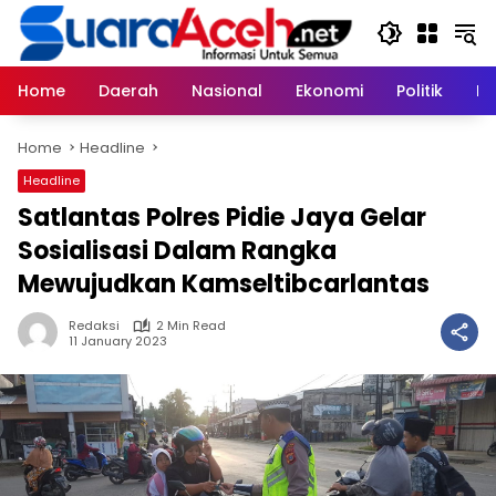
Skip
to
content
Home
Daerah
Nasional
Ekonomi
Politik
H
Home
Headline
Headline
Satlantas Polres Pidie Jaya Gelar
Sosialisasi Dalam Rangka
Mewujudkan Kamseltibcarlantas
Redaksi
2 Min Read
11 January 2023