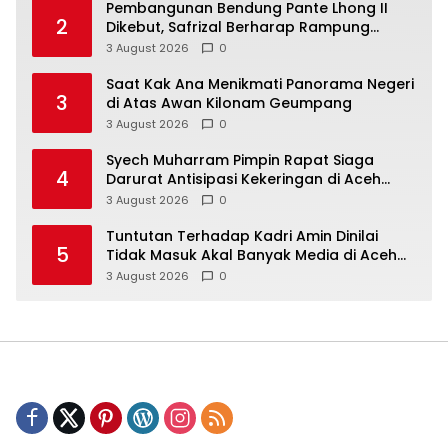
Pembangunan Bendung Pante Lhong II
2
Dikebut, Safrizal Berharap Rampung
Sesuai Target
3 August 2026
0
Saat Kak Ana Menikmati Panorama Negeri
3
di Atas Awan Kilonam Geumpang
3 August 2026
0
Syech Muharram Pimpin Rapat Siaga
4
Darurat Antisipasi Kekeringan di Aceh
Besar
3 August 2026
0
Tuntutan Terhadap Kadri Amin Dinilai
5
Tidak Masuk Akal Banyak Media di Aceh
Berpotensi Jadi Korban Selanjutnya
3 August 2026
0