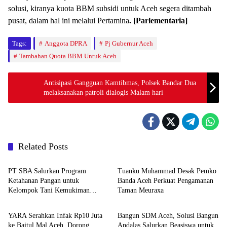
solusi, kiranya kuota BBM subsidi untuk Aceh segera ditambah
pusat, dalam hal ini melalui Pertamina
. [Parlementaria]
Tags:
Anggota DPRA
Pj Gubernur Aceh
Tambahan Quota BBM Untuk Aceh
Antisipasi Gangguan Kamtibmas, Polsek Bandar Dua
melaksanakan patroli dialogis Malam hari
Related Posts
Berita
Headline
PT SBA Salurkan Program
Tuanku Muhammad Desak Pemko
Ketahanan Pangan untuk
Banda Aceh Perkuat Pengamanan
Kelompok Tani Kemukiman
Taman Meuraxa
Berita
Berita
Lhoknga
YARA Serahkan Infak Rp10 Juta
Bangun SDM Aceh, Solusi Bangun
ke Baitul Mal Aceh, Dorong
Andalas Salurkan Beasiswa untuk