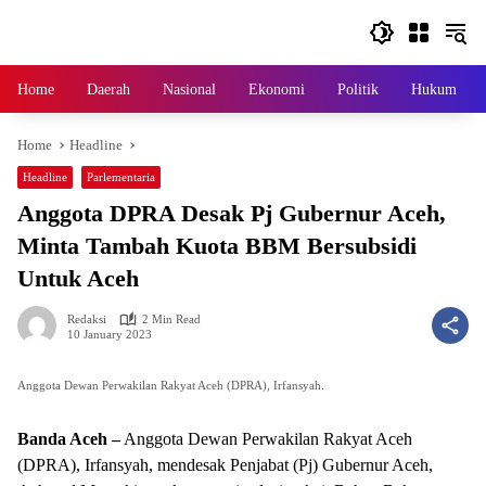
Skip
to
content
Home
Daerah
Nasional
Ekonomi
Politik
Hukum
Home
Headline
Headline
Parlementaria
Anggota DPRA Desak Pj Gubernur Aceh,
Minta Tambah Kuota BBM Bersubsidi
Untuk Aceh
Redaksi
2 Min Read
10 January 2023
Anggota Dewan Perwakilan Rakyat Aceh (DPRA), Irfansyah.
Banda Aceh –
Anggota Dewan Perwakilan Rakyat Aceh
(DPRA), Irfansyah, mendesak Penjabat (Pj) Gubernur Aceh,