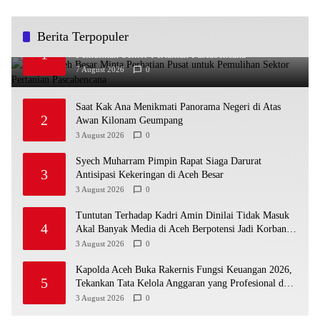
Berita Terpopuler
Bupati Aceh Besar Minta Perhatian Pusat untuk
1
Pemulihan Sektor Pertanian Pascabencana
7 August 2026
0
Saat Kak Ana Menikmati Panorama Negeri di Atas
2
Awan Kilonam Geumpang
3 August 2026
0
Syech Muharram Pimpin Rapat Siaga Darurat
3
Antisipasi Kekeringan di Aceh Besar
3 August 2026
0
Tuntutan Terhadap Kadri Amin Dinilai Tidak Masuk
4
Akal Banyak Media di Aceh Berpotensi Jadi Korban
Selanjutnya
3 August 2026
0
Kapolda Aceh Buka Rakernis Fungsi Keuangan 2026,
5
Tekankan Tata Kelola Anggaran yang Profesional dan
Akuntabel
3 August 2026
0