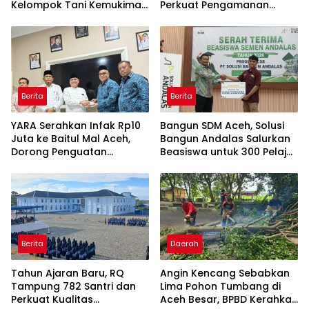
Kelompok Tani Kemukiman
Perkuat Pengamanan
Lhoknga
Taman Meuraxa
Berita
Berita
YARA Serahkan Infak Rp10
Bangun SDM Aceh, Solusi
Juta ke Baitul Mal Aceh,
Bangun Andalas Salurkan
Dorong Penguatan
Beasiswa untuk 300 Pelajar
Pengelolaan ZIS yang
dan Mahasiswa
Amanah
Berita
Daerah
Tahun Ajaran Baru, RQ
Angin Kencang Sebabkan
Tampung 782 Santri dan
Lima Pohon Tumbang di
Perkuat Kualitas
Aceh Besar, BPBD Kerahkan