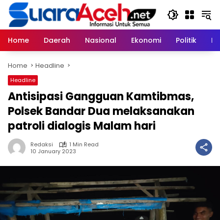
Skip
to
content
Home
Daerah
Nasional
Ekonomi
Politik
H
Home
Headline
Headline
Antisipasi Gangguan Kamtibmas,
Polsek Bandar Dua melaksanakan
patroli dialogis Malam hari
Redaksi
1 Min Read
10 January 2023