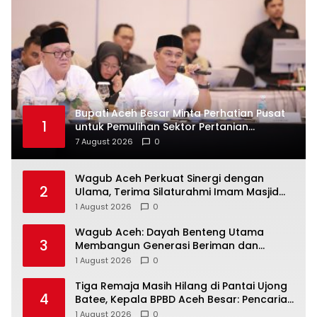
Bupati Aceh Besar Minta Perhatian Pusat
1
untuk Pemulihan Sektor Pertanian
Pascabencana
7 August 2026
0
Wagub Aceh Perkuat Sinergi dengan
2
Ulama, Terima Silaturahmi Imam Masjid
Raya Baiturrahman
1 August 2026
0
Wagub Aceh: Dayah Benteng Utama
3
Membangun Generasi Beriman dan
Berakhlak
1 August 2026
0
Tiga Remaja Masih Hilang di Pantai Ujong
4
Batee, Kepala BPBD Aceh Besar: Pencarian
Terus Dimaksimalkan
1 August 2026
0