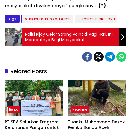
masyarakat di wilayahnya,” pungkasnya
. (*)
Tags:
Bidhumas Polda Aceh
Polres Pidie Jaya
Polisi Pijay Gelar Strong Point di Pagi Hari, Ini
Manfaatnya Bagi Masyarakat
Related Posts
Berita
Headline
PT SBA Salurkan Program
Tuanku Muhammad Desak
Ketahanan Pangan untuk
Pemko Banda Aceh