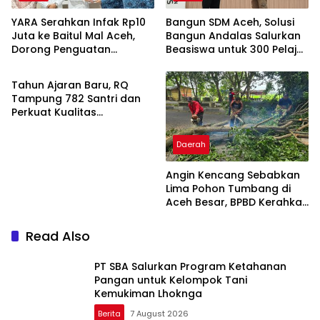
YARA Serahkan Infak Rp10
Bangun SDM Aceh, Solusi
Juta ke Baitul Mal Aceh,
Bangun Andalas Salurkan
Dorong Penguatan
Beasiswa untuk 300 Pelajar
Berita
Pengelolaan ZIS yang
dan Mahasiswa
Amanah
Tahun Ajaran Baru, RQ
Tampung 782 Santri dan
Perkuat Kualitas
Pendidikan
Daerah
Angin Kencang Sebabkan
Lima Pohon Tumbang di
Aceh Besar, BPBD Kerahkan
Empat Tim
Read Also
PT SBA Salurkan Program Ketahanan
Pangan untuk Kelompok Tani
Kemukiman Lhoknga
Berita
7 August 2026