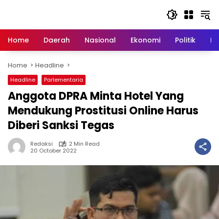
Skip
to
content
Home
Daerah
Nasional
Ekonomi
Politik
H
Home
Headline
Headline
Parlementaria
Anggota DPRA Minta Hotel Yang
Mendukung Prostitusi Online Harus
Diberi Sanksi Tegas
Redaksi
2 Min Read
20 October 2022