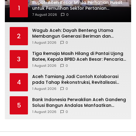
Bupati Aceh Besar Minta Perhatian Pusat
1
untuk Pemulihan Sektor Pertanian
Pascabencana
7 August 2026
0
Wagub Aceh: Dayah Benteng Utama
2
Membangun Generasi Beriman dan
Berakhlak
1 August 2026
0
Tiga Remaja Masih Hilang di Pantai Ujong
3
Batee, Kepala BPBD Aceh Besar: Pencarian
Terus Dimaksimalkan
1 August 2026
0
Aceh Tamiang Jadi Contoh Kolaborasi
4
pada Tahap Rekonstruksi, Revitalisasi
Sekolah Dipercepat Libatkan Masyarakat
1 August 2026
0
Bank Indonesia Perwakilan Aceh Gandeng
5
Solusi Bangun Andalas Manfaatkan
Limbah Uang Rupiah Jadi Bahan Bakar
1 August 2026
0
Alternatif