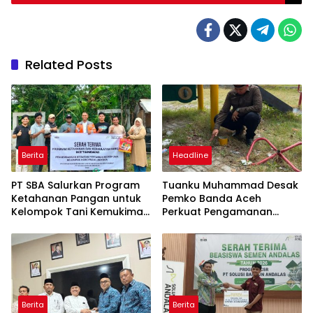
Related Posts
Berita
Headline
PT SBA Salurkan Program
Tuanku Muhammad Desak
Ketahanan Pangan untuk
Pemko Banda Aceh
Kelompok Tani Kemukiman
Perkuat Pengamanan
Lhoknga
Taman Meuraxa
Berita
Berita