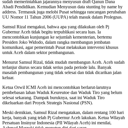
sudah memerintahkan jajarannya menyusun draft Qanun Dana
Abadi Pendidikan. Kemudian Menyusun data stunting by name by
address. Termasuk juga melobi Pusat sehingga rancangan perubahan
UU Nomor 11 Tahun 2006 (UUPA) telah masuk dalam Prolegnas.
Samsul Rizal mengakui, bahwa apa yang dilakukan oleh Pj
Gubernur Aceh tidak begitu terpublikasi secara luas. Ia
mencontohkan kunjungan ke sejumlah kementerian, bertemu
Presiden Joko Widodo, dalam rangka membangun jembatan
komunikasi, agar pemerintah Pusat melakukan intervensi khusus
untuk Aceh dalam sektor pembangunan.
Menurut Samsul Rizal, tidak mudah membangun Aceh. Aceh sudah
terlanjur diurus secara tidak serius pada periode lalu. Banyak
masalah pembangunan yang tidak selesai dan tidak dicarikan jalan
keluar.
Ketua Orwil ICMI Aceh ini mencontohkan berlarut-larutnya
pembebasan lahan Waduk Keureutoe dan Waduk Tiro yang belum
selesai sekarang. Dampak buruknya, saat ini Waduk Tiro
dikeluarkan dari Proyek Strategis Nasional (PSN).
Meski demikian, Samsul Rizal mengatakan, dalam rentang 100 hari
kerja, banyak yang telah Pj Gubernur Aceh lakukan. Ketua Wilayah
Persatuan Insinyur Indonesia (PII Wilayah Aceh) ini menilai,
Achmad Marzuki tidak menutup diri dari saran.