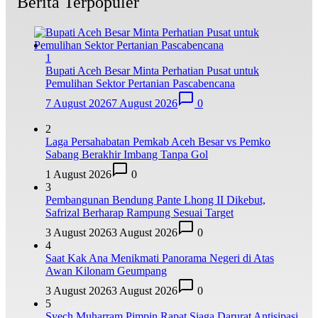
Berita Terpopuler
1
Bupati Aceh Besar Minta Perhatian Pusat untuk
Pemulihan Sektor Pertanian Pascabencana
7 August 2026
7 August 2026
0
2
Laga Persahabatan Pemkab Aceh Besar vs Pemko
Sabang Berakhir Imbang Tanpa Gol
1 August 2026
0
3
Pembangunan Bendung Pante Lhong II Dikebut,
Safrizal Berharap Rampung Sesuai Target
3 August 2026
3 August 2026
0
4
Saat Kak Ana Menikmati Panorama Negeri di Atas
Awan Kilonam Geumpang
3 August 2026
3 August 2026
0
5
Syech Muharram Pimpin Rapat Siaga Darurat Antisipasi