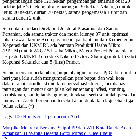
pengembangan cabe 120 hektar, pengembangan tanaman obat 20
hektar, jahe 30 hektar, pisang barangan 30 hektar. Ada juga untuk
jeruk 20 hektar, durian 70 hektar, sarana pengemasan 1 unit dan
sarana panen 2 unit
Sementara itu dari Direktorat Jenderal Prasarana dan Sarana
Pertanian, ada sarana traktor dan mesin lainnya 87 unit, optimasi
lahan sawah kering Aceh juga mendapat bantuan dari Kementerian
Koperasi dan UKM RI, ada bantuan Produktif Usaha Mikro
(BPUM) untuk 248,815 Usaha Mikro, Mayor Project Pengelolaan
Terpadu UMKM Komoditas Nilam (Factory Sharing) untuk 1 (satu)
Koperasi Sekunder dan 5 (lima) Primer.
Selain memacu perkembangan pembangunan fisik, Pj Gubernur dua
hari yang lalu sudah mengumpulkan para bupati dan wali kota
dalam rapat koordinasi untuk mengevaluasi kinerja, membahas
tantangan dan mencarikan jalan keluar tentang inflasi, stunting,
kemiskinan, banjir, tambang minyak rakyat, serta sejumlah persoalan
lainnya di Aceh. Pertemuan tersebut akan dilakukan lagi setiap tiga
bulan sekali
. (*)
Tags:
100 Hari Kerja Pj Gubernur Aceh
Muspika Meuraxa Bersama Satpol PP dan WH Kota Banda Aceh
Amankan 11 Wanita Beserta Botol Miras di Ulee Lheue