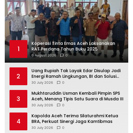
Koperasi Tinta Emas Aceh Laksanakan
1
RAT Perdana Tahun Buku 2025
6 August 2026
0
Uang Rupiah Tak Layak Edar Disulap Jadi
2
Energi Ramah Lingkungan, BI dan Solusi
Bangun Andalas Berkolaborasi di Aceh
30 July 2026
0
Mukhtaruddin Usman Kembali Pimpin SPS
3
Aceh, Menang Tipis Satu Suara di Musda III
30 July 2026
0
Kapolda Aceh Terima Silaturahmi Ketua
4
BRA, Perkuat Sinergi Jaga Kamtibmas
30 July 2026
0