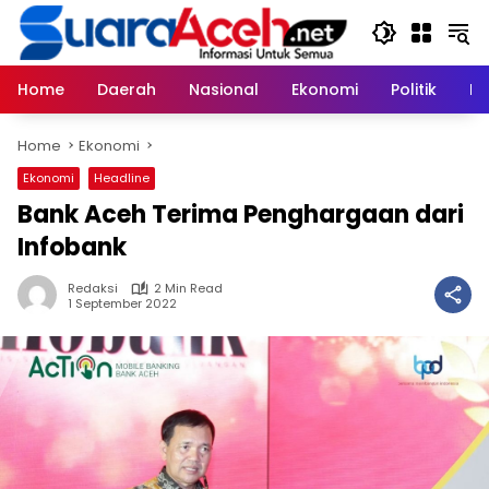
Skip
to
content
Home
Daerah
Nasional
Ekonomi
Politik
H
Home
Ekonomi
Ekonomi
Headline
Bank Aceh Terima Penghargaan dari
Infobank
Redaksi
2 Min Read
1 September 2022