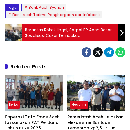
Tags:
Bank Aceh Syariah
Bank Aceh Terima Penghargaan dari Infobank
Berantas Rokok Ilegal, Satpol PP Aceh Besar
Sosialisasi Cukai Tembakau
Related Posts
Berita
Headline
Koperasi Tinta Emas Aceh
Pemerintah Aceh Jelaskan
Laksanakan RAT Perdana
Mekanisme Bantuan
Tahun Buku 2025
Kementan Rp2,5 Triliun