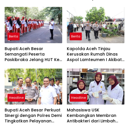
untuk Pemulihan Sawah
dan Kebun
Berita
Berita
Bupati Aceh Besar
Kapolda Aceh Tinjau
Semangati Peserta
Kerusakan Rumah Dinas
Paskibraka Jelang HUT Ke-
Aspol Lamteumen I Akibat
81 RI
Angin Kencang dan Hujan
Headline
Headline
Bupati Aceh Besar Perkuat
Mahasiswa USK
Sinergi dengan Polres Demi
Kembangkan Membran
Tingkatkan Pelayanan
Antibakteri dari Limbah
Masyarakat
Kulit Manggis untuk