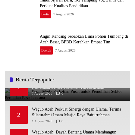
Tahun Ajaran Baru, RQ Tampung 782 Santri dan
Perkuat Kualitas Pendidikan
Berita
7 August 2026
Angin Kencang Sebabkan Lima Pohon Tumbang di
Aceh Besar, BPBD Kerahkan Empat Tim
Daerah
7 August 2026
Berita Terpopuler
Bupati Aceh Besar Minta Perhatian Pusat untuk
1
Pemulihan Sektor Pertanian Pascabencana
7 August 2026
0
Wagub Aceh Perkuat Sinergi dengan Ulama, Terima
2
Silaturahmi Imam Masjid Raya Baiturrahman
1 August 2026
0
Wagub Aceh: Dayah Benteng Utama Membangun