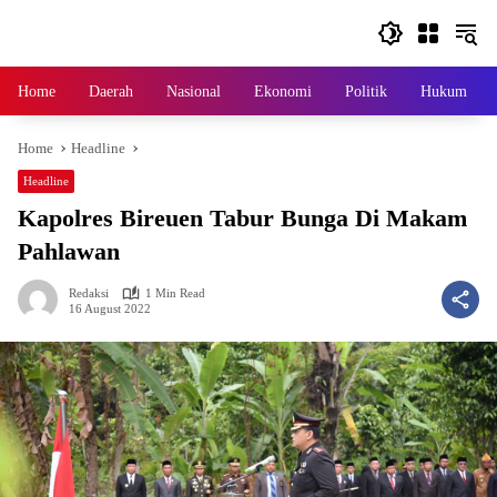
Skip
to
content
Home
Daerah
Nasional
Ekonomi
Politik
Hukum
Home
Headline
Headline
Kapolres Bireuen Tabur Bunga Di Makam
Pahlawan
Redaksi
1 Min Read
16 August 2022