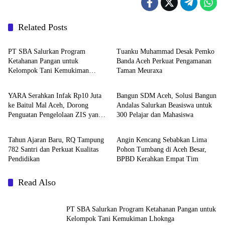
Related Posts
Berita
Headline
PT SBA Salurkan Program
Tuanku Muhammad Desak Pemko
Ketahanan Pangan untuk
Banda Aceh Perkuat Pengamanan
Kelompok Tani Kemukiman
Taman Meuraxa
Berita
Berita
Lhoknga
YARA Serahkan Infak Rp10 Juta
Bangun SDM Aceh, Solusi Bangun
ke Baitul Mal Aceh, Dorong
Andalas Salurkan Beasiswa untuk
Penguatan Pengelolaan ZIS yang
300 Pelajar dan Mahasiswa
Berita
Daerah
Amanah
Tahun Ajaran Baru, RQ Tampung
Angin Kencang Sebabkan Lima
782 Santri dan Perkuat Kualitas
Pohon Tumbang di Aceh Besar,
Pendidikan
BPBD Kerahkan Empat Tim
Read Also
PT SBA Salurkan Program Ketahanan Pangan untuk
Kelompok Tani Kemukiman Lhoknga