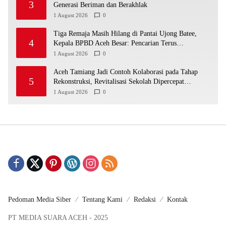
3
Generasi Beriman dan Berakhlak
1 August 2026
0
Tiga Remaja Masih Hilang di Pantai Ujong Batee,
4
Kepala BPBD Aceh Besar: Pencarian Terus
Dimaksimalkan
1 August 2026
0
Aceh Tamiang Jadi Contoh Kolaborasi pada Tahap
5
Rekonstruksi, Revitalisasi Sekolah Dipercepat
Libatkan Masyarakat
1 August 2026
0
Pedoman Media Siber
Tentang Kami
Redaksi
Kontak
PT MEDIA SUARA ACEH - 2025