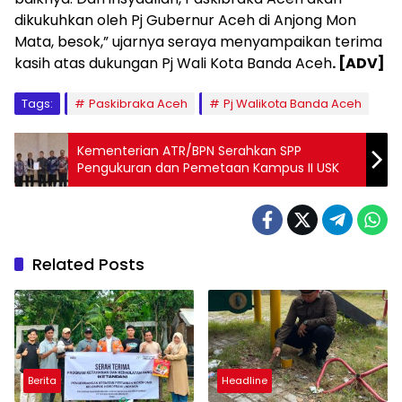
dikukuhkan oleh Pj Gubernur Aceh di Anjong Mon
Mata, besok,” ujarnya seraya menyampaikan terima
kasih atas dukungan Pj Wali Kota Banda Aceh
. [ADV]
Tags:
Paskibraka Aceh
Pj Walikota Banda Aceh
Kementerian ATR/BPN Serahkan SPP
Pengukuran dan Pemetaan Kampus II USK
Related Posts
Berita
Headline