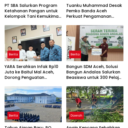
PT SBA Salurkan Program
Tuanku Muhammad Desak
Ketahanan Pangan untuk
Pemko Banda Aceh
Kelompok Tani Kemukiman
Perkuat Pengamanan
Lhoknga
Taman Meuraxa
Berita
Berita
YARA Serahkan Infak Rp10
Bangun SDM Aceh, Solusi
Juta ke Baitul Mal Aceh,
Bangun Andalas Salurkan
Dorong Penguatan
Beasiswa untuk 300 Pelajar
Pengelolaan ZIS yang
dan Mahasiswa
Amanah
Berita
Daerah
Tahun Ajaran Baru, RQ
Angin Kencang Sebabkan