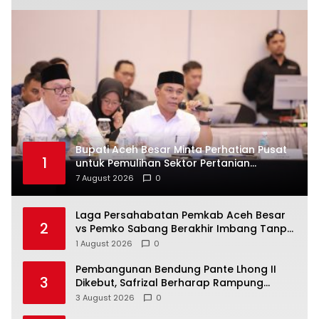
Bupati Aceh Besar Minta Perhatian Pusat
1
untuk Pemulihan Sektor Pertanian
Pascabencana
7 August 2026
0
Laga Persahabatan Pemkab Aceh Besar
2
vs Pemko Sabang Berakhir Imbang Tanpa
Gol
1 August 2026
0
Pembangunan Bendung Pante Lhong II
3
Dikebut, Safrizal Berharap Rampung
Sesuai Target
3 August 2026
0