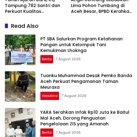
Tampung 782 Santri dan
Lima Pohon Tumbang di
Perkuat Kualitas
Aceh Besar, BPBD Kerahkan
Pendidikan
Empat Tim
Read Also
PT SBA Salurkan Program Ketahanan
Pangan untuk Kelompok Tani
Kemukiman Lhoknga
Berita
7 August 2026
Tuanku Muhammad Desak Pemko Banda
Aceh Perkuat Pengamanan Taman
Meuraxa
Headline
7 August 2026
YARA Serahkan Infak Rp10 Juta ke Baitul
Mal Aceh, Dorong Penguatan
Pengelolaan ZIS yang Amanah
Berita
7 August 2026