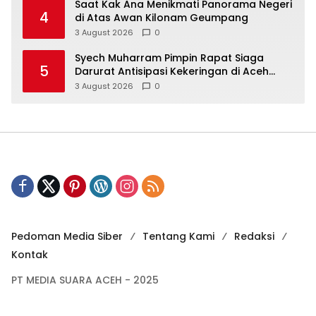
Saat Kak Ana Menikmati Panorama Negeri
4
di Atas Awan Kilonam Geumpang
3 August 2026
0
Syech Muharram Pimpin Rapat Siaga
5
Darurat Antisipasi Kekeringan di Aceh
Besar
3 August 2026
0
Pedoman Media Siber
Tentang Kami
Redaksi
Kontak
PT MEDIA SUARA ACEH - 2025