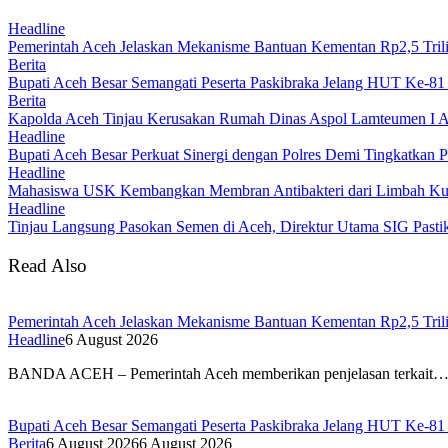
Headline
Pemerintah Aceh Jelaskan Mekanisme Bantuan Kementan Rp2,5 Tri
Berita
Bupati Aceh Besar Semangati Peserta Paskibraka Jelang HUT Ke-81
Berita
Kapolda Aceh Tinjau Kerusakan Rumah Dinas Aspol Lamteumen I A
Headline
Bupati Aceh Besar Perkuat Sinergi dengan Polres Demi Tingkatkan 
Headline
Mahasiswa USK Kembangkan Membran Antibakteri dari Limbah Kuli
Headline
Tinjau Langsung Pasokan Semen di Aceh, Direktur Utama SIG Pastik
Read Also
Pemerintah Aceh Jelaskan Mekanisme Bantuan Kementan Rp2,5 Tri
Headline
6 August 2026
BANDA ACEH – Pemerintah Aceh memberikan penjelasan terkait
Bupati Aceh Besar Semangati Peserta Paskibraka Jelang HUT Ke-81
Berita
6 August 2026
6 August 2026