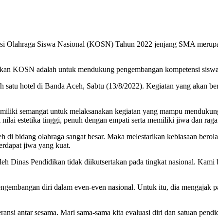
si Olahraga Siswa Nasional (KOSN) Tahun 2022 jenjang SMA merupak
n KOSN adalah untuk mendukung pengembangan kompetensi siswa-si
satu hotel di Banda Aceh, Sabtu (13/8/2022). Kegiatan yang akan berl
liki semangat untuk melaksanakan kegiatan yang mampu mendukung pen
ilai estetika tinggi, penuh dengan empati serta memiliki jiwa dan raga
eh di bidang olahraga sangat besar. Maka melestarikan kebiasaan bero
erdapat jiwa yang kuat.
eh Dinas Pendidikan tidak diikutsertakan pada tingkat nasional. Kam
ngembangan diri dalam even-even nasional. Untuk itu, dia mengajak pa
n toleransi antar sesama. Mari sama-sama kita evaluasi diri dan satuan