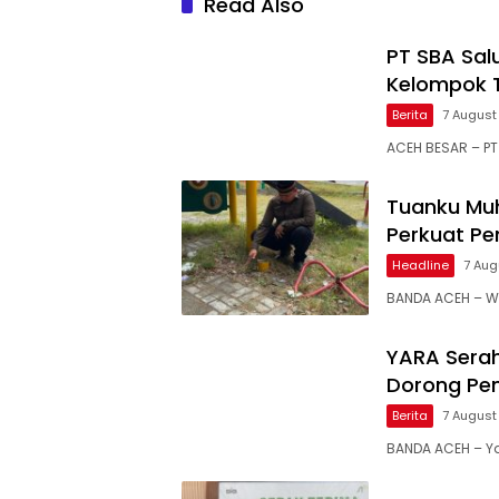
Read Also
PT SBA Sal
Kelompok 
Berita
7 August
ACEH BESAR – PT
Tuanku Mu
Perkuat P
Headline
7 Aug
BANDA ACEH – Wak
YARA Serah
Dorong Pe
Berita
7 August
BANDA ACEH – Y