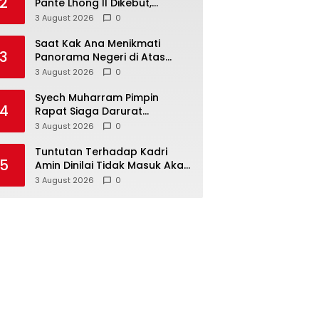
2
Pante Lhong II Dikebut,
Safrizal Berharap Rampung
3 August 2026
0
Sesuai Target
Saat Kak Ana Menikmati
3
Panorama Negeri di Atas
Awan Kilonam Geumpang
3 August 2026
0
Syech Muharram Pimpin
4
Rapat Siaga Darurat
Antisipasi Kekeringan di Aceh
3 August 2026
0
Besar
Tuntutan Terhadap Kadri
5
Amin Dinilai Tidak Masuk Akal
Banyak Media di Aceh
3 August 2026
0
Berpotensi Jadi Korban
Selanjutnya