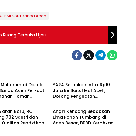
PMI Kota Banda Aceh
 Ruang Terbuka Hijau
ne
Berita
u Muhammad Desak
YARA Serahkan Infak Rp10
Banda Aceh Perkuat
Juta ke Baitul Mal Aceh,
manan Taman
Dorong Penguatan
Daerah
a
Pengelolaan ZIS yang
Amanah
jaran Baru, RQ
Angin Kencang Sebabkan
g 782 Santri dan
Lima Pohon Tumbang di
 Kualitas Pendidikan
Aceh Besar, BPBD Kerahkan
Empat Tim