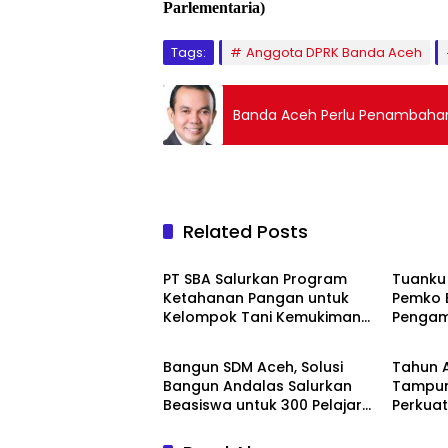
Parlementaria)
Tags:
Anggota DPRK Banda Aceh
Banda Aceh Perlu Penambahan
Related Posts
Berita
Headli
PT SBA Salurkan Program
Tuank
Ketahanan Pangan untuk
Pemko 
Kelompok Tani Kemukiman
Penga
Berita
Berita
Lhoknga
Meurax
Bangun SDM Aceh, Solusi
Tahun A
Bangun Andalas Salurkan
Tampun
Beasiswa untuk 300 Pelajar
Perkuat
dan Mahasiswa