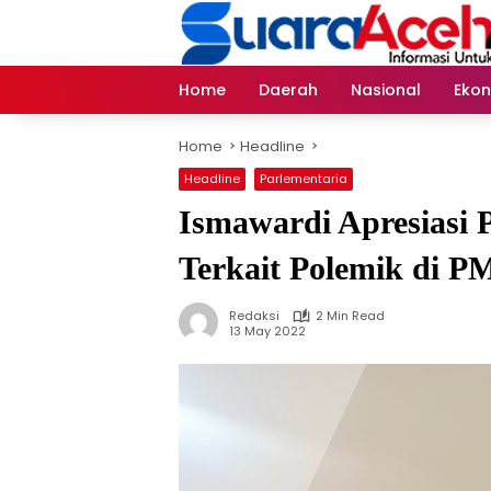
Skip
to
content
Home
Daerah
Nasional
Eko
Home
Headline
Headline
Parlementaria
Ismawardi Apresiasi 
Terkait Polemik di P
Redaksi
2 Min Read
13 May 2022