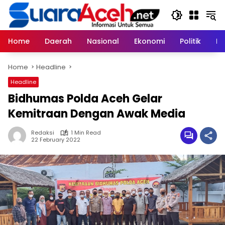
Skip
to
content
Home
Daerah
Nasional
Ekonomi
Politik
H
Home
Headline
Headline
Bidhumas Polda Aceh Gelar
Kemitraan Dengan Awak Media
Redaksi
1 Min Read
22 February 2022