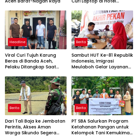
Aceh Barat-Nagan Raya
Curi Laptop di Hotel
Amoda, Ditangkap Polisi
Headline
Berita
Viral Curi Tujuh Karung
Sambut HUT Ke-81 Republik
Beras di Banda Aceh,
Indonesia, Imigrasi
Pelaku Ditangkap Saat
Meulaboh Gelar Layanan
Hendak ke Aceh Selatan
Paspor Akhir Pekan
Berita
Berita
Dari Tali Baja ke Jembatan
PT SBA Salurkan Program
Perintis, Akses Aman
Ketahanan Pangan untuk
Warga Sikundo Segera
Kelompok Tani Kemukiman