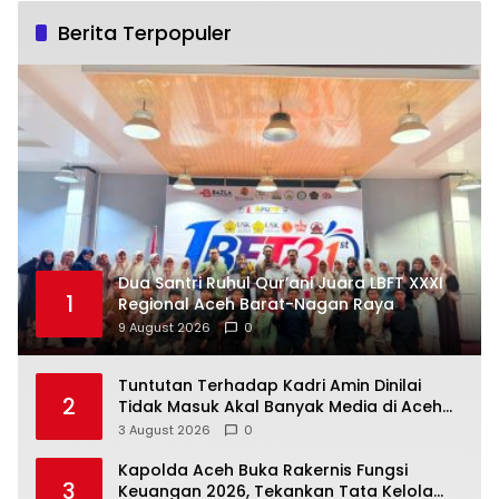
Berita Terpopuler
Dua Santri Ruhul Qur’ani Juara LBFT XXXI
1
Regional Aceh Barat-Nagan Raya
9 August 2026
0
Tuntutan Terhadap Kadri Amin Dinilai
2
Tidak Masuk Akal Banyak Media di Aceh
Berpotensi Jadi Korban Selanjutnya
3 August 2026
0
Kapolda Aceh Buka Rakernis Fungsi
3
Keuangan 2026, Tekankan Tata Kelola