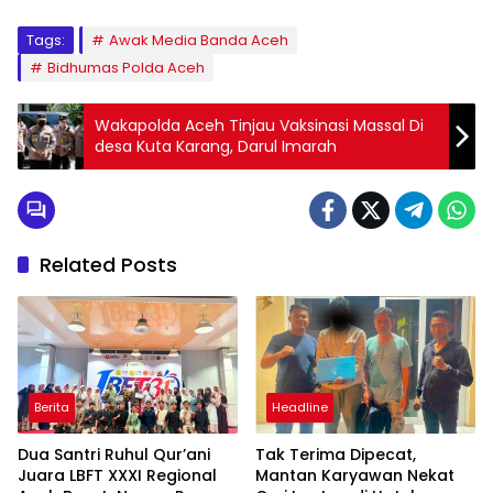
Tags:
Awak Media Banda Aceh
Bidhumas Polda Aceh
Wakapolda Aceh Tinjau Vaksinasi Massal Di
desa Kuta Karang, Darul Imarah
Related Posts
Berita
Headline
Dua Santri Ruhul Qur’ani
Tak Terima Dipecat,
Juara LBFT XXXI Regional
Mantan Karyawan Nekat