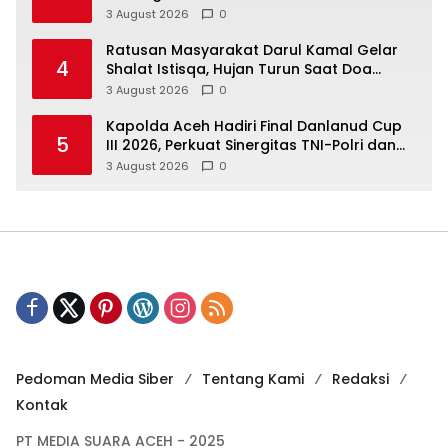
Anggaran yang Profesional dan
3 August 2026
0
Akuntabel
Ratusan Masyarakat Darul Kamal Gelar
4
Shalat Istisqa, Hujan Turun Saat Doa
Dipanjatkan
3 August 2026
0
Kapolda Aceh Hadiri Final Danlanud Cup
5
III 2026, Perkuat Sinergitas TNI-Polri dan
Pemerintah Daerah
3 August 2026
0
Pedoman Media Siber
Tentang Kami
Redaksi
Kontak
PT MEDIA SUARA ACEH - 2025