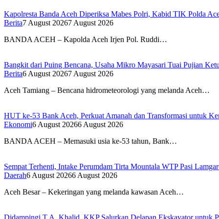
Kapolresta Banda Aceh Diperiksa Mabes Polri, Kabid TIK Polda Aceh
Berita
7 August 2026
7 August 2026
BANDA ACEH – Kapolda Aceh Irjen Pol. Ruddi…
Bangkit dari Puing Bencana, Usaha Mikro Mayasari Tuai Pujian Ke
Berita
6 August 2026
7 August 2026
Aceh Tamiang – Bencana hidrometeorologi yang melanda Aceh…
HUT ke-53 Bank Aceh, Perkuat Amanah dan Transformasi untuk K
Ekonomi
6 August 2026
6 August 2026
BANDA ACEH – Memasuki usia ke-53 tahun, Bank…
Sempat Terhenti, Intake Perumdam Tirta Mountala WTP Pasi Lamga
Daerah
6 August 2026
6 August 2026
Aceh Besar – Kekeringan yang melanda kawasan Aceh…
Didampingi T.A. Khalid, KKP Salurkan Delapan Ekskavator untuk Pe