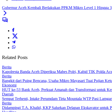
Gubernur Aceh Kembali Berlakukan PPKM Mikro Level 1 Hingga 3, 
Related Posts
Berita
Kapolresta Banda Aceh Diperiksa Mabes Polri, Kabid TIK Polda Aceh
Berita
Bangkit dari Puing Bencana, Usaha Mikro Mayasari Tuai Pujian Ke
Ekonomi
HUT ke-53 Bank Aceh, Perkuat Amanah dan Transformasi untuk K
Daerah
Sempat Terhenti, Intake Perumdam Tirta Mountala WTP Pasi Lamga
Berita
Didampingi T.A. Khalid, KKP Salurkan Delapan Ekskavator untuk Pe