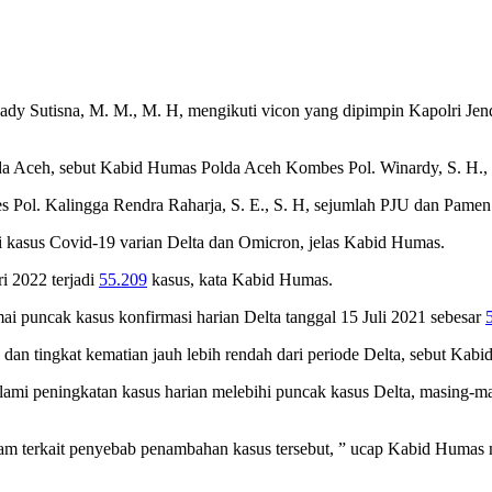
y Sutisna, M. M., M. H, mengikuti vicon yang dipimpin Kapolri Jendera
a Aceh, sebut Kabid Humas Polda Aceh Kombes Pol. Winardy, S. H., S.
s Pol. Kalingga Rendra Raharja, S. E., S. H, sejumlah PJU dan Pam
i kasus Covid-19 varian Delta dan Omicron, jelas Kabid Humas.
ri 2022 terjadi
55.209
kasus, kata Kabid Humas.
i puncak kasus konfirmasi harian Delta tanggal 15 Juli 2021 sebesar
dan tingkat kematian jauh lebih rendah dari periode Delta, sebut Kab
g alami peningkatan kasus harian melebihi puncak kasus Delta, masing-m
dalam terkait penyebab penambahan kasus tersebut, ” ucap Kabid Humas