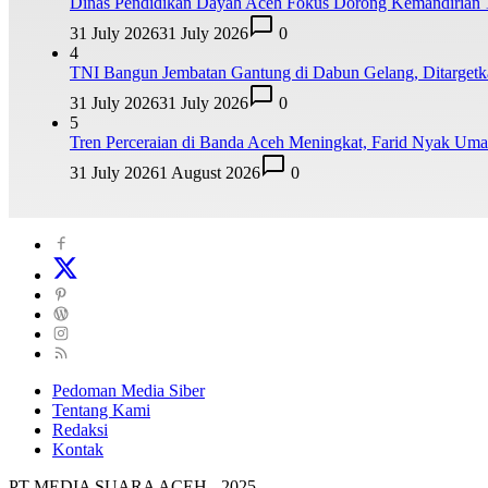
Dinas Pendidikan Dayah Aceh Fokus Dorong Kemandirian 
31 July 2026
31 July 2026
0
4
TNI Bangun Jembatan Gantung di Dabun Gelang, Ditarge
31 July 2026
31 July 2026
0
5
Tren Perceraian di Banda Aceh Meningkat, Farid Nyak Um
31 July 2026
1 August 2026
0
Pedoman Media Siber
Tentang Kami
Redaksi
Kontak
PT MEDIA SUARA ACEH - 2025