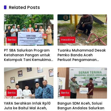
Related Posts
Berita
Headline
PT SBA Salurkan Program
Tuanku Muhammad Desak
Ketahanan Pangan untuk
Pemko Banda Aceh
Kelompok Tani Kemukiman
Perkuat Pengamanan
Lhoknga
Taman Meuraxa
Berita
Berita
YARA Serahkan Infak Rp10
Bangun SDM Aceh, Solusi
Juta ke Baitul Mal Aceh,
Bangun Andalas Salurkan