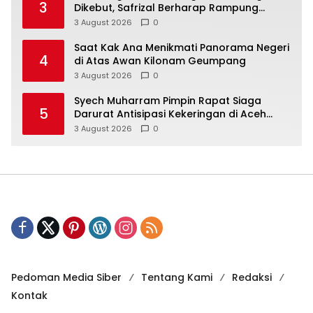
3
Dikebut, Safrizal Berharap Rampung
Sesuai Target
3 August 2026
0
Saat Kak Ana Menikmati Panorama Negeri
4
di Atas Awan Kilonam Geumpang
3 August 2026
0
Syech Muharram Pimpin Rapat Siaga
5
Darurat Antisipasi Kekeringan di Aceh
Besar
3 August 2026
0
Pedoman Media Siber
Tentang Kami
Redaksi
Kontak