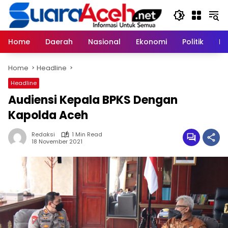
Skip
to
content
Home
Daerah
Nasional
Ekonomi
Politik
H
Home
Headline
Headline
Audiensi Kepala BPKS Dengan
Kapolda Aceh
Redaksi
1 Min Read
18 November 2021