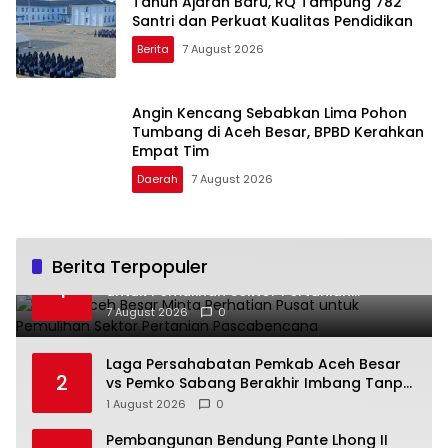
Tahun Ajaran Baru, RQ Tampung 782
Santri dan Perkuat Kualitas Pendidikan
Berita
7 August 2026
Angin Kencang Sebabkan Lima Pohon
Tumbang di Aceh Besar, BPBD Kerahkan
Empat Tim
Daerah
7 August 2026
Berita Terpopuler
Bupati Aceh Besar Minta Perhatian Pusat
1
untuk Pemulihan Sektor Pertanian
Pascabencana
7 August 2026
0
Laga Persahabatan Pemkab Aceh Besar
2
vs Pemko Sabang Berakhir Imbang Tanpa
Gol
1 August 2026
0
Pembangunan Bendung Pante Lhong II