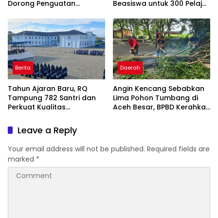
Dorong Penguatan
Beasiswa untuk 300 Pelajar
Pengelolaan ZIS yang
dan Mahasiswa
Amanah
Berita
Daerah
Tahun Ajaran Baru, RQ
Angin Kencang Sebabkan
Tampung 782 Santri dan
Lima Pohon Tumbang di
Perkuat Kualitas
Aceh Besar, BPBD Kerahkan
Pendidikan
Empat Tim
Leave a Reply
Your email address will not be published.
Required fields are
marked
*