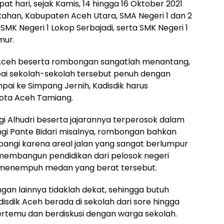
t hari, sejak Kamis, 14 hingga 16 Oktober 2021
gkahan, Kabupaten Aceh Utara, SMA Negeri 1 dan 2
 SMK Negeri 1 Lokop Serbajadi, serta SMK Negeri 1
mur.
k Aceh beserta rombongan sangatlah menantang,
apai sekolah-sekolah tersebut penuh dengan
ai ke Simpang Jernih, Kadisdik harus
ota Aceh Tamiang.
gi Alhudri beserta jajarannya terperosok dalam
gi Pante Bidari misalnya, rombongan bahkan
angi karena areal jalan yang sangat berlumpur
 membangun pendidikan dari pelosok negeri
menempuh medan yang berat tersebut.
ngan lainnya tidaklah dekat, sehingga butuh
disdik Aceh berada di sekolah dari sore hingga
rtemu dan berdiskusi dengan warga sekolah.