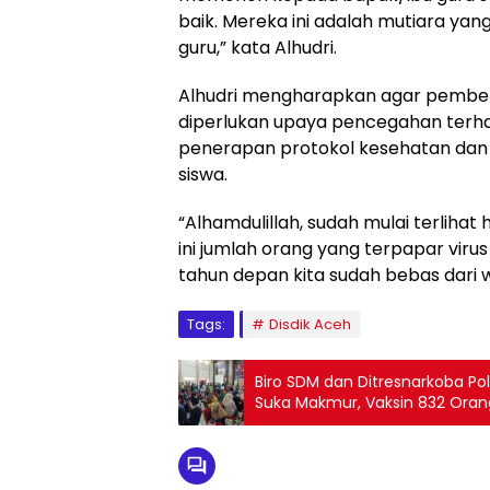
baik. Mereka ini adalah mutiara y
guru,” kata Alhudri.
Alhudri mengharapkan agar pembela
diperlukan upaya pencegahan terha
penerapan protokol kesehatan dan
siswa.
“Alhamdulillah, sudah mulai terlihat h
ini jumlah orang yang terpapar viru
tahun depan kita sudah bebas dari w
Tags:
Disdik Aceh
Biro SDM dan Ditresnarkoba Po
Suka Makmur, Vaksin 832 Oran