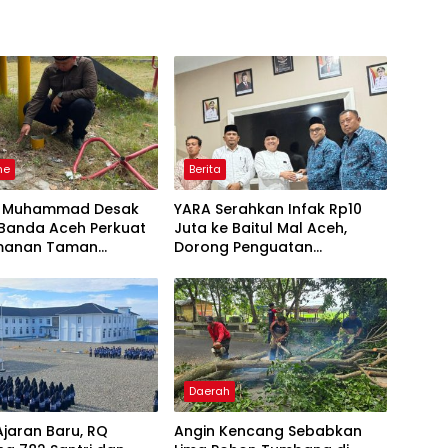
ne
Berita
u Muhammad Desak
YARA Serahkan Infak Rp10
Banda Aceh Perkuat
Juta ke Baitul Mal Aceh,
manan Taman
Dorong Penguatan
a
Pengelolaan ZIS yang
Amanah
Daerah
jaran Baru, RQ
Angin Kencang Sebabkan