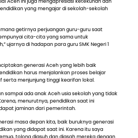
ial Aceh ini juga mengapresiasi ketekunan dan
endidikan yang mengajar di sekolah-sekolah
imana getirnya perjuangan guru-guru saat
mempunyai cita-cita yang sama untuk
” ujarnya di hadapan para guru SMK Negeri 1
ciptakan generasi Aceh yang lebih baik
endidikan harus menjalankan proses belajar
 serta menjunjung tinggi kearifan lokal.
n sampai ada anak Aceh usia sekolah yang tidak
rena, menurutnya, pendidikan saat ini
apat jaminan dari pemerintah.
nerasi masa depan kita, baik buruknya generasi
ikan yang didapat saat ini. Karena itu saya
mua, tolong diasuh dan diasah mereka dengan