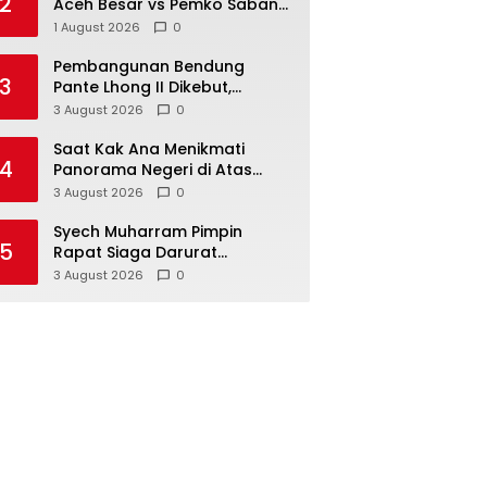
2
Aceh Besar vs Pemko Sabang
Berakhir Imbang Tanpa Gol
1 August 2026
0
Pembangunan Bendung
3
Pante Lhong II Dikebut,
Safrizal Berharap Rampung
3 August 2026
0
Sesuai Target
Saat Kak Ana Menikmati
4
Panorama Negeri di Atas
Awan Kilonam Geumpang
3 August 2026
0
Syech Muharram Pimpin
5
Rapat Siaga Darurat
Antisipasi Kekeringan di Aceh
3 August 2026
0
Besar