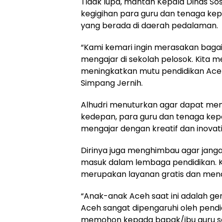
Tidak lupa, mantan Kepala Dinas Sos
kegigihan para guru dan tenaga kep
yang berada di daerah pedalaman.
“Kami kemari ingin merasakan baga
mengajar di sekolah pelosok. Kita 
meningkatkan mutu pendidikan Aceh,
Simpang Jernih.
Alhudri menuturkan agar dapat men
kedepan, para guru dan tenaga kep
mengajar dengan kreatif dan inovatif
Dirinya juga menghimbau agar janga
masuk dalam lembaga pendidikan. Ka
merupakan layanan gratis dan mend
“Anak-anak Aceh saat ini adalah ge
Aceh sangat dipengaruhi oleh pendid
memohon kepada bapak/ibu guru se