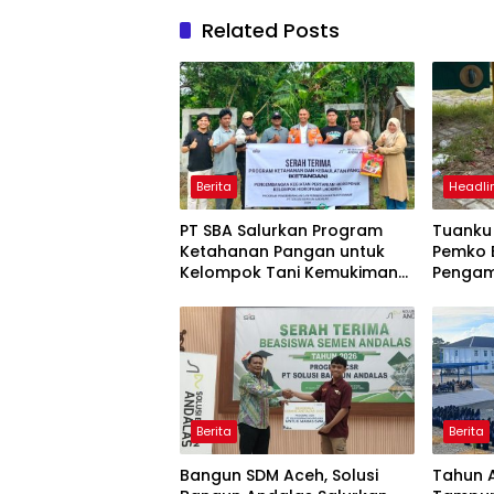
Related Posts
Berita
Headli
PT SBA Salurkan Program
Tuank
Ketahanan Pangan untuk
Pemko 
Kelompok Tani Kemukiman
Penga
Lhoknga
Meurax
Berita
Berita
Bangun SDM Aceh, Solusi
Tahun A