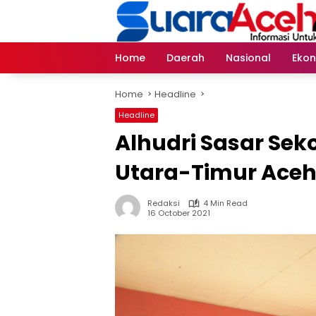
Skip
to
content
Home
Daerah
Nasional
Eko
Home
Headline
Headline
Alhudri Sasar Sek
Utara-Timur Ace
Redaksi
4 Min Read
16 October 2021