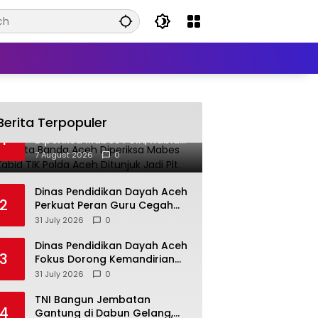
Berita Terpopuler
Kapolresta Banda Aceh
1
Diperiksa Mabes Polri, Kabid
TIK Polda Aceh Ditunjuk Jadi
7 August 2026
0
Plt.
Dinas Pendidikan Dayah Aceh
2
Perkuat Peran Guru Cegah
Kekerasan dan Perundungan
31 July 2026
0
di Lingkungan Santri
Dinas Pendidikan Dayah Aceh
3
Fokus Dorong Kemandirian
1.827 Dayah
31 July 2026
0
TNI Bangun Jembatan
4
Gantung di Dabun Gelang,