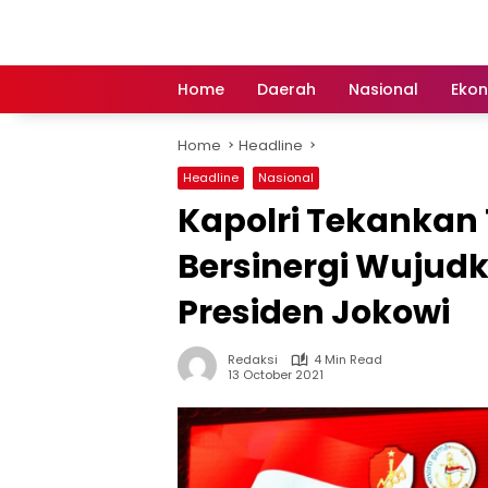
Skip
to
content
Home
Daerah
Nasional
Eko
Home
Headline
Headline
Nasional
Kapolri Tekankan 
Bersinergi Wujudk
Presiden Jokowi
Redaksi
4 Min Read
13 October 2021