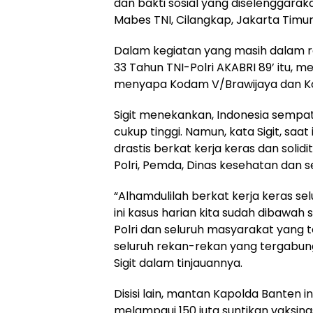
dan bakti sosial yang diselenggarak
Mabes TNI, Cilangkap, Jakarta Timur,
Dalam kegiatan yang masih dalam 
33 Tahun TNI-Polri AKABRI 89’ itu,
menyapa Kodam V/Brawijaya dan Ko
Sigit menekankan, Indonesia sempa
cukup tinggi. Namun, kata Sigit, saa
drastis berkat kerja keras dan solid
Polri, Pemda, Dinas kesehatan dan s
“Alhamdulilah berkat kerja keras se
ini kasus harian kita sudah dibawah s
Polri dan seluruh masyarakat yang t
seluruh rekan-rekan yang tergabun
Sigit dalam tinjauannya.
Disisi lain, mantan Kapolda Banten
melampaui 150 juta suntikan vaksina