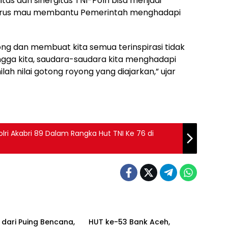
tas dan sinergitas TNI-Polri bisa menjadi
terus mau membantu Pemerintah menghadapi
ong dan membuat kita semua terinspirasi tidak
angga kita, saudara-saudara kita menghadapi
lah nilai gotong royong yang diajarkan,” ujar
lri Akabri 89 Dalam Rangka Hut TNI Ke 76 di
Ekonomi
 dari Puing Bencana,
HUT ke-53 Bank Aceh,