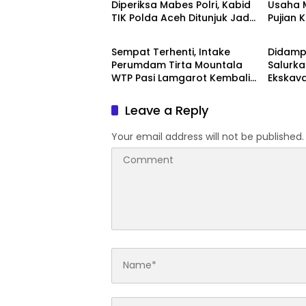
Diperiksa Mabes Polri, Kabid
Usaha M
TIK Polda Aceh Ditunjuk Jadi
Pujian 
Daerah
Berita
Plt.
Aceh
Sempat Terhenti, Intake
Didampi
Perumdam Tirta Mountala
Salurk
WTP Pasi Lamgarot Kembali
Ekskava
Normal
Percep
Pesisir
Leave a Reply
Your email address will not be published.