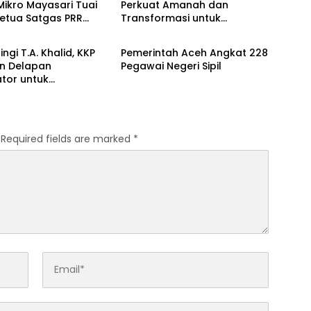
ikro Mayasari Tuai
Perkuat Amanah dan
Ketua Satgas PRR
Transformasi untuk
Headline
Kemajuan Ekonomi Aceh
ngi T.A. Khalid, KKP
Pemerintah Aceh Angkat 228
an Delapan
Pegawai Negeri Sipil
tor untuk
atan Pemulihan
 Aceh
Required fields are marked
*