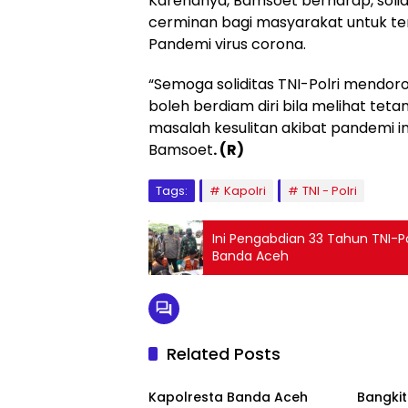
Karenanya, Bamsoet berharap, solidi
cerminan bagi masyarakat untuk 
Pandemi virus corona.
“Semoga soliditas TNI-Polri mendor
boleh berdiam diri bila melihat tet
masalah kesulitan akibat pandemi ini
Bamsoet
. (R)
Tags:
Kapolri
TNI - Polri
Ini Pengabdian 33 Tahun TNI-Po
Banda Aceh
Related Posts
Berita
Berita
Kapolresta Banda Aceh
Bangkit