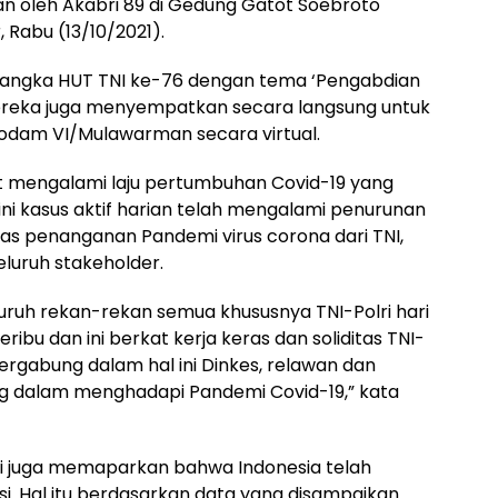
an oleh Akabri 89 di Gedung Gatot Soebroto
 Rabu (13/10/2021).
rangka HUT TNI ke-76 dengan tema ‘Pengabdian
 mereka juga menyempatkan secara langsung untuk
dam VI/Mulawarman secara virtual.
t mengalami laju pertumbuhan Covid-19 yang
t ini kasus aktif harian telah mengalami penurunan
itas penanganan Pandemi virus corona dari TNI,
eluruh stakeholder.
luruh rekan-rekan semua khususnya TNI-Polri hari
eribu dan ini berkat kerja keras dan soliditas TNI-
ergabung dalam hal ini Dinkes, relawan dan
g dalam menghadapi Pandemi Covid-19,” kata
 ini juga memaparkan bahwa Indonesia telah
si. Hal itu berdasarkan data yang disampaikan