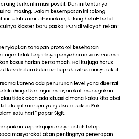
orang terkonfirmasi positif. Dan ini tentunya
sing-masing. Dalam kesempatan ini tolong
 ini telah kami laksanakan, tolong betul-betul
nculnya klaster baru paska-PON di wilayah rekan-
s menyiapkan tahapan protokol kesehatan
, agar tidak terjadinya penyebaran virus corona
an kasus harian bertambah. Hal itu juga harus
ol kesehatan dalam setiap aktivitas masyarakat.
ersama karena ada penurunan level yang disertai
 Selalu diingatkan agar masyarakat menegakan
lau tidak akan ada situasi dimana kalau kita abai
u kita lanjutkan apa yang disampaikan Pak
lam satu hari,” papar Sigit.
nyampaikan kepada jajarannya untuk tetap
kepada masyarakat akan pentingnya penerapan