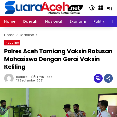
Skip
to
content
Home
Daerah
Nasional
Ekonomi
Politik
H
Home
Headline
Headline
Polres Aceh Tamiang Vaksin Ratusan
Mahasiswa Dengan Gerai Vaksin
Keliling
Redaksi
1 Min Read
13 September 2021