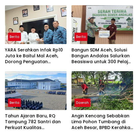
Lhoknga
Taman Meuraxa
Berita
Berita
YARA Serahkan Infak Rp10
Bangun SDM Aceh, Solusi
Juta ke Baitul Mal Aceh,
Bangun Andalas Salurkan
Dorong Penguatan
Beasiswa untuk 300 Pelajar
Pengelolaan ZIS yang
dan Mahasiswa
Amanah
Berita
Daerah
Tahun Ajaran Baru, RQ
Angin Kencang Sebabkan
Tampung 782 Santri dan
Lima Pohon Tumbang di
Perkuat Kualitas
Aceh Besar, BPBD Kerahkan
Pendidikan
Empat Tim