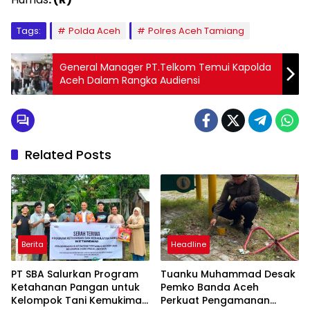
Tags:
Polda Aceh
Polres Aceh Tamiang
General Manager PT.Telkom Temui Kapolda
Aceh Dalam Rangka Audiensi
Related Posts
Berita
Headline
PT SBA Salurkan Program
Tuanku Muhammad Desak
Ketahanan Pangan untuk
Pemko Banda Aceh
Kelompok Tani Kemukiman
Perkuat Pengamanan