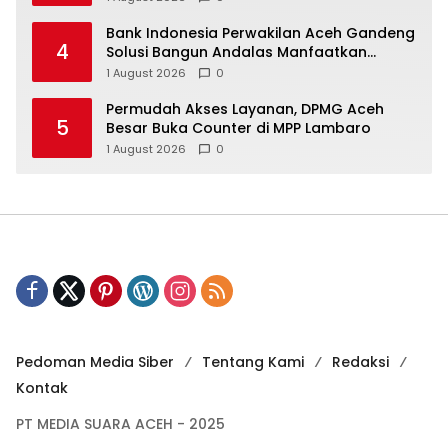
Bank Indonesia Perwakilan Aceh Gandeng
4
Solusi Bangun Andalas Manfaatkan
Limbah Uang Rupiah Jadi Bahan Bakar
1 August 2026
0
Alternatif
Permudah Akses Layanan, DPMG Aceh
5
Besar Buka Counter di MPP Lambaro
1 August 2026
0
Pedoman Media Siber
Tentang Kami
Redaksi
Kontak
PT MEDIA SUARA ACEH - 2025