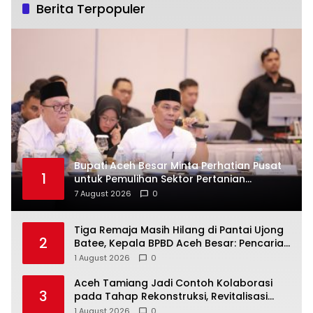
Berita Terpopuler
Bupati Aceh Besar Minta Perhatian Pusat
1
untuk Pemulihan Sektor Pertanian
Pascabencana
7 August 2026
0
Tiga Remaja Masih Hilang di Pantai Ujong
2
Batee, Kepala BPBD Aceh Besar: Pencarian
Terus Dimaksimalkan
1 August 2026
0
Aceh Tamiang Jadi Contoh Kolaborasi
3
pada Tahap Rekonstruksi, Revitalisasi
Sekolah Dipercepat Libatkan Masyarakat
1 August 2026
0