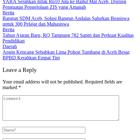
YARA Serahkan Infak Rp10 Juta ke Baitul Mal Aceh, Dorong
Penguatan Pengelolaan ZIS yang Amanah
Berita
Bangun SDM Aceh, Solusi Bangun Andalas Salurkan Beasiswa
untuk 300 Pelajar dan Mahasiswa
Berita
Tahun Ajaran Baru, RQ Tampung 782 Santri dan Perkuat Kualitas
Pendidikan
Daerah
Angin Kencang Sebabkan Lima Pohon Tumbang di Aceh Besar,
BPBD Kerahkan Empat Tim
Leave a Reply
Your email address will not be published.
Required fields are
marked
*