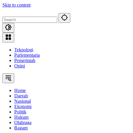
Skip to content
Teknologi
Parlementaria
Pemerintah
Opini
Home
Daerah
Nasional
Ekonomi
Politik
Hukum
Olahraga
Ragam