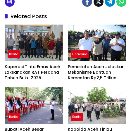
Related Posts
Berita
Headline
Koperasi Tinta Emas Aceh
Pemerintah Aceh Jelaskan
Laksanakan RAT Perdana
Mekanisme Bantuan
Tahun Buku 2025
Kementan Rp2,5 Triliun
untuk Pemulihan Sawah
dan Kebun
Berita
Berita
Bupati Aceh Besar
Kapolda Aceh Tinjau