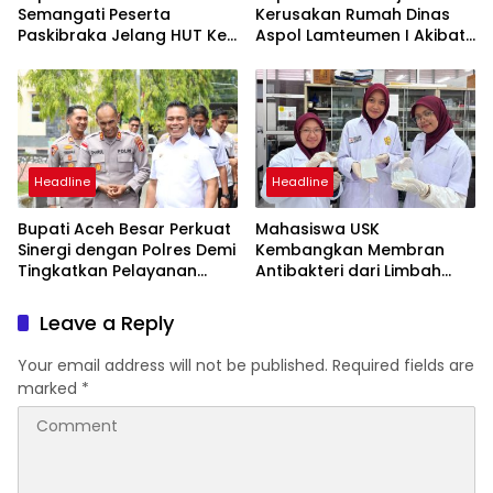
Semangati Peserta
Kerusakan Rumah Dinas
Paskibraka Jelang HUT Ke-
Aspol Lamteumen I Akibat
81 RI
Angin Kencang dan Hujan
Headline
Headline
Bupati Aceh Besar Perkuat
Mahasiswa USK
Sinergi dengan Polres Demi
Kembangkan Membran
Tingkatkan Pelayanan
Antibakteri dari Limbah
Masyarakat
Kulit Manggis untuk
Pengolahan Air
Leave a Reply
Your email address will not be published.
Required fields are
marked
*