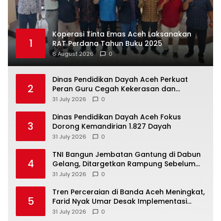
Koperasi Tinta Emas Aceh Laksanakan
1
RAT Perdana Tahun Buku 2025
6 August 2026
0
Dinas Pendidikan Dayah Aceh Perkuat
2
Peran Guru Cegah Kekerasan dan
Perundungan di Lingkungan Santri
31 July 2026
0
Dinas Pendidikan Dayah Aceh Fokus
3
Dorong Kemandirian 1.827 Dayah
31 July 2026
0
TNI Bangun Jembatan Gantung di Dabun
4
Gelang, Ditargetkan Rampung Sebelum
HUT ke-81 RI
31 July 2026
0
Tren Perceraian di Banda Aceh Meningkat,
5
Farid Nyak Umar Desak Implementasi
Qanun Ketahanan Keluarga
31 July 2026
0