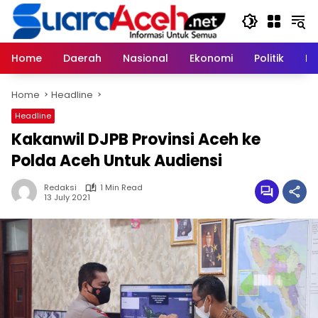
Skip
to
content
Home
Daerah
Nasional
Ekonomi
Politik
H
Home
Headline
Headline
Kakanwil DJPB Provinsi Aceh ke
Polda Aceh Untuk Audiensi
Redaksi
1 Min Read
13 July 2021