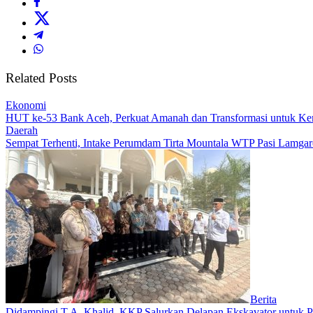
Related Posts
Ekonomi
HUT ke-53 Bank Aceh, Perkuat Amanah dan Transformasi untuk K
Daerah
Sempat Terhenti, Intake Perumdam Tirta Mountala WTP Pasi Lamga
Berita
Didampingi T.A. Khalid, KKP Salurkan Delapan Ekskavator untuk Pe