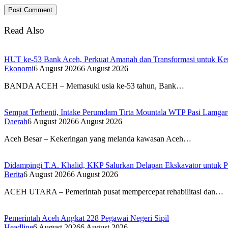
Read Also
HUT ke-53 Bank Aceh, Perkuat Amanah dan Transformasi untuk K
Ekonomi
6 August 2026
6 August 2026
BANDA ACEH – Memasuki usia ke-53 tahun, Bank…
Sempat Terhenti, Intake Perumdam Tirta Mountala WTP Pasi Lamga
Daerah
6 August 2026
6 August 2026
Aceh Besar – Kekeringan yang melanda kawasan Aceh…
Didampingi T.A. Khalid, KKP Salurkan Delapan Ekskavator untuk Pe
Berita
6 August 2026
6 August 2026
ACEH UTARA – Pemerintah pusat mempercepat rehabilitasi dan…
Pemerintah Aceh Angkat 228 Pegawai Negeri Sipil
Headline
6 August 2026
6 August 2026