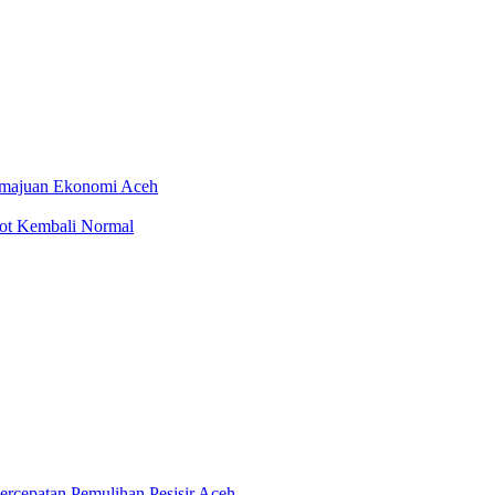
emajuan Ekonomi Aceh
rot Kembali Normal
rcepatan Pemulihan Pesisir Aceh