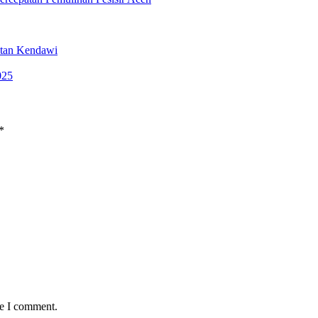
atan Kendawi
025
*
me I comment.