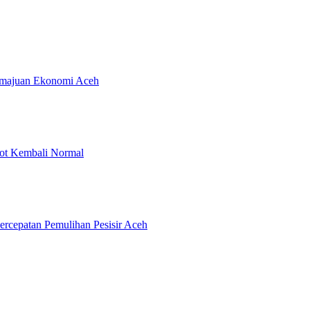
emajuan Ekonomi Aceh
rot Kembali Normal
rcepatan Pemulihan Pesisir Aceh