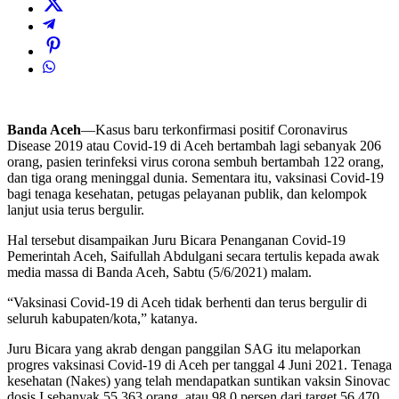
Banda Aceh
—Kasus baru terkonfirmasi positif Coronavirus
Disease 2019 atau Covid-19 di Aceh bertambah lagi sebanyak 206
orang, pasien terinfeksi virus corona sembuh bertambah 122 orang,
dan tiga orang meninggal dunia. Sementara itu, vaksinasi Covid-19
bagi tenaga kesehatan, petugas pelayanan publik, dan kelompok
lanjut usia terus bergulir.
Hal tersebut disampaikan Juru Bicara Penanganan Covid-19
Pemerintah Aceh, Saifullah Abdulgani secara tertulis kepada awak
media massa di Banda Aceh, Sabtu (5/6/2021) malam.
“Vaksinasi Covid-19 di Aceh tidak berhenti dan terus bergulir di
seluruh kabupaten/kota,” katanya.
Juru Bicara yang akrab dengan panggilan SAG itu melaporkan
progres vaksinasi Covid-19 di Aceh per tanggal 4 Juni 2021. Tenaga
kesehatan (Nakes) yang telah mendapatkan suntikan vaksin Sinovac
dosis I sebanyak 55.363 orang, atau 98,0 persen dari target 56.470