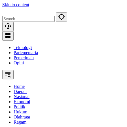
Skip to content
Teknologi
Parlementaria
Pemerintah
Opini
Home
Daerah
Nasional
Ekonomi
Politik
Hukum
Olahraga
Ragam