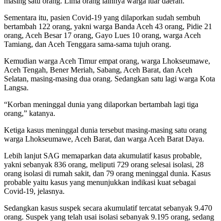
masing satu orang. Lima orang lainnya warga luar daerah.
Sementara itu, pasien Covid-19 yang dilaporkan sudah sembuh
bertambah 122 orang, yakni warga Banda Aceh 43 orang, Pidie 21
orang, Aceh Besar 17 orang, Gayo Lues 10 orang, warga Aceh
Tamiang, dan Aceh Tenggara sama-sama tujuh orang.
Kemudian warga Aceh Timur empat orang, warga Lhokseumawe,
Aceh Tengah, Bener Meriah, Sabang, Aceh Barat, dan Aceh
Selatan, masing-masing dua orang. Sedangkan satu lagi warga Kota
Langsa.
“Korban meninggal dunia yang dilaporkan bertambah lagi tiga
orang,” katanya.
Ketiga kasus meninggal dunia tersebut masing-masing satu orang
warga Lhokseumawe, Aceh Barat, dan warga Aceh Barat Daya.
Lebih lanjut SAG memaparkan data akumulatif kasus probable,
yakni sebanyak 836 orang, meliputi 729 orang selesai isolasi, 28
orang isolasi di rumah sakit, dan 79 orang meninggal dunia. Kasus
probable yaitu kasus yang menunjukkan indikasi kuat sebagai
Covid-19, jelasnya.
Sedangkan kasus suspek secara akumulatif tercatat sebanyak 9.470
orang. Suspek yang telah usai isolasi sebanyak 9.195 orang, sedang