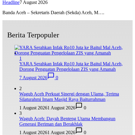
Headline
7 August 2026
Banda Aceh – Sekretaris Daerah (Sekda) Aceh, M….
Berita Terpopuler
1
YARA Serahkan Infak Rp10 Juta ke Baitul Mal Aceh,
Dorong Penguatan Pengelolaan ZIS yang Amanah
7 August 2026
0
2
Wagub Aceh Perkuat Sinergi dengan Ulama, Terima
Silaturahmi Imam Masjid Raya Baiturrahman
1 August 2026
1 August 2026
0
3
Wagub Aceh: Dayah Benteng Utama Membangun
Generasi Beriman dan Berakhlak
1 August 2026
1 August 2026
0