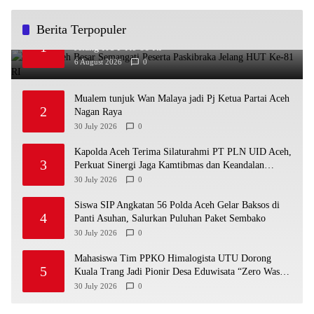
Berita Terpopuler
Bupati Aceh Besar Semangati Peserta Paskibraka
1
Jelang HUT Ke-81 RI
6 August 2026
0
Mualem tunjuk Wan Malaya jadi Pj Ketua Partai Aceh
2
Nagan Raya
30 July 2026
0
Kapolda Aceh Terima Silaturahmi PT PLN UID Aceh,
3
Perkuat Sinergi Jaga Kamtibmas dan Keandalan
Listrik
30 July 2026
0
Siswa SIP Angkatan 56 Polda Aceh Gelar Baksos di
4
Panti Asuhan, Salurkan Puluhan Paket Sembako
30 July 2026
0
Mahasiswa Tim PPKO Himalogista UTU Dorong
5
Kuala Trang Jadi Pionir Desa Eduwisata “Zero Waste”
di Aceh
30 July 2026
0