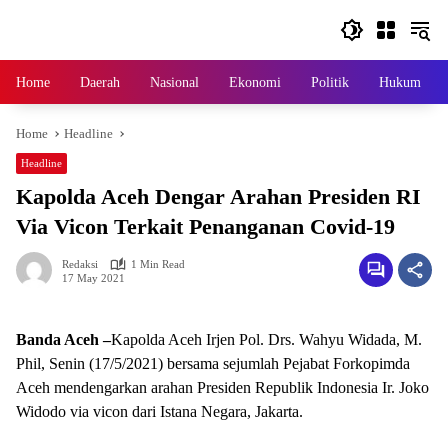
Skip
to
content
Home
Daerah
Nasional
Ekonomi
Politik
Hukum
Home
Headline
Headline
Kapolda Aceh Dengar Arahan Presiden RI
Via Vicon Terkait Penanganan Covid-19
Redaksi
1 Min Read
17 May 2021
Banda Aceh –
Kapolda Aceh Irjen Pol. Drs. Wahyu Widada, M.
Phil, Senin (17/5/2021) bersama sejumlah Pejabat Forkopimda
Aceh mendengarkan arahan Presiden Republik Indonesia Ir. Joko
Widodo via vicon dari Istana Negara, Jakarta.