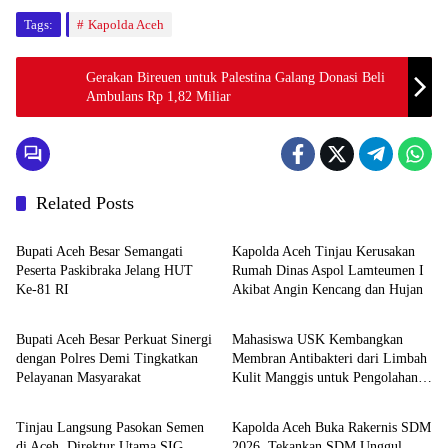
Tags:
Kapolda Aceh
Gerakan Bireuen untuk Palestina Galang Donasi Beli
Ambulans Rp 1,82 Miliar
Related Posts
Berita
Berita
Bupati Aceh Besar Semangati
Kapolda Aceh Tinjau Kerusakan
Peserta Paskibraka Jelang HUT
Rumah Dinas Aspol Lamteumen I
Ke-81 RI
Akibat Angin Kencang dan Hujan
Headline
Headline
Bupati Aceh Besar Perkuat Sinergi
Mahasiswa USK Kembangkan
dengan Polres Demi Tingkatkan
Membran Antibakteri dari Limbah
Pelayanan Masyarakat
Kulit Manggis untuk Pengolahan
Headline
Berita
Air
Tinjau Langsung Pasokan Semen
Kapolda Aceh Buka Rakernis SDM
di Aceh, Direktur Utama SIG
2026, Tekankan SDM Unggul