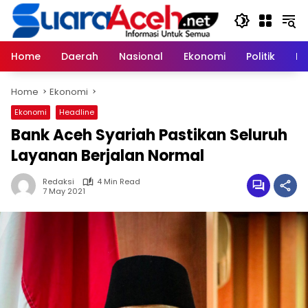
Skip
to
content
Home
Daerah
Nasional
Ekonomi
Politik
H
Home
Ekonomi
Ekonomi
Headline
Bank Aceh Syariah Pastikan Seluruh
Layanan Berjalan Normal
Redaksi
4 Min Read
7 May 2021