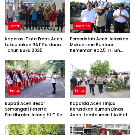
Berita
Headline
Koperasi Tinta Emas Aceh
Pemerintah Aceh Jelaskan
Laksanakan RAT Perdana
Mekanisme Bantuan
Tahun Buku 2025
Kementan Rp2,5 Triliun
untuk Pemulihan Sawah
dan Kebun
Berita
Berita
Bupati Aceh Besar
Kapolda Aceh Tinjau
Semangati Peserta
Kerusakan Rumah Dinas
Paskibraka Jelang HUT Ke-
Aspol Lamteumen I Akibat
81 RI
Angin Kencang dan Hujan