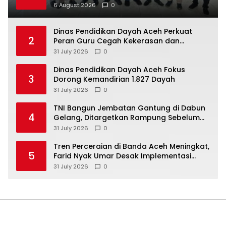
6 August 2026
0
Dinas Pendidikan Dayah Aceh Perkuat
2
Peran Guru Cegah Kekerasan dan
Perundungan di Lingkungan Santri
31 July 2026
0
Dinas Pendidikan Dayah Aceh Fokus
3
Dorong Kemandirian 1.827 Dayah
31 July 2026
0
TNI Bangun Jembatan Gantung di Dabun
4
Gelang, Ditargetkan Rampung Sebelum
HUT ke-81 RI
31 July 2026
0
Tren Perceraian di Banda Aceh Meningkat,
5
Farid Nyak Umar Desak Implementasi
Qanun Ketahanan Keluarga
31 July 2026
0