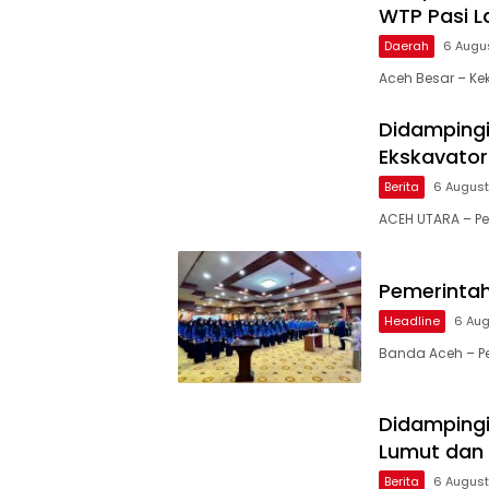
WTP Pasi L
Daerah
6 Augu
Aceh Besar – K
Didampingi 
Ekskavator
Berita
6 Augus
ACEH UTARA – Pe
Pemerintah
Headline
6 Au
Banda Aceh – P
Didamping
Lumut dan
Berita
6 Augus