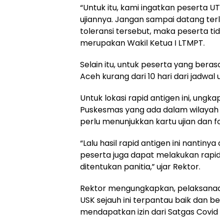
“Untuk itu, kami ingatkan peserta U
ujiannya. Jangan sampai datang ter
toleransi tersebut, maka peserta ti
merupakan Wakil Ketua I LTMPT.
Selain itu, untuk peserta yang beras
Aceh kurang dari 10 hari dari jadwal 
Untuk lokasi rapid antigen ini, ungk
Puskesmas yang ada dalam wilayah 
perlu menunjukkan kartu ujian dan fo
“Lalu hasil rapid antigen ini nantiny
peserta juga dapat melakukan rapid
ditentukan panitia,” ujar Rektor.
Rektor mengungkapkan, pelaksanaa
USK sejauh ini terpantau baik dan ber
mendapatkan izin dari Satgas Covi