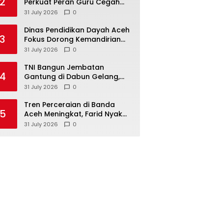
2
Perkuat Peran Guru Cegah
Kekerasan dan Perundungan
31 July 2026
0
di Lingkungan Santri
Dinas Pendidikan Dayah Aceh
3
Fokus Dorong Kemandirian
1.827 Dayah
31 July 2026
0
TNI Bangun Jembatan
4
Gantung di Dabun Gelang,
Ditargetkan Rampung
31 July 2026
0
Sebelum HUT ke-81 RI
Tren Perceraian di Banda
5
Aceh Meningkat, Farid Nyak
Umar Desak Implementasi
31 July 2026
0
Qanun Ketahanan Keluarga