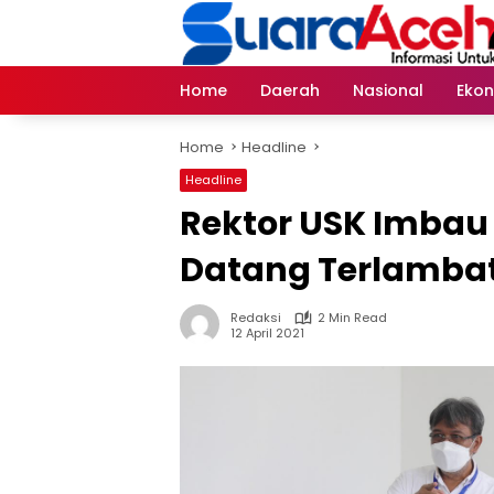
Skip
to
content
Home
Daerah
Nasional
Eko
Home
Headline
Headline
Rektor USK Imbau 
Datang Terlamba
Redaksi
2 Min Read
12 April 2021