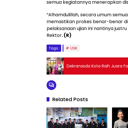
semua kegiatannya menerapkan disi
“Alhamdulillah, secara umum semua 
memastikan prokes benar-benar dila
pelaksanaan ujian ini nantinya justr
Rektor
. (R)
Tags:
USK
Dekranasda Kota Raih Juara Fa
Related Posts