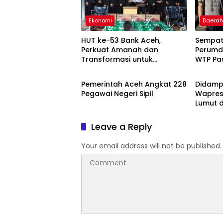
Ekonomi
Daera
HUT ke-53 Bank Aceh,
Sempat 
Perkuat Amanah dan
Perumd
Transformasi untuk
WTP Pa
Headline
Berita
Kemajuan Ekonomi Aceh
Normal
Pemerintah Aceh Angkat 228
Didamp
Pegawai Negeri Sipil
Wapres
Lumut 
Kendaw
Leave a Reply
Your email address will not be published.