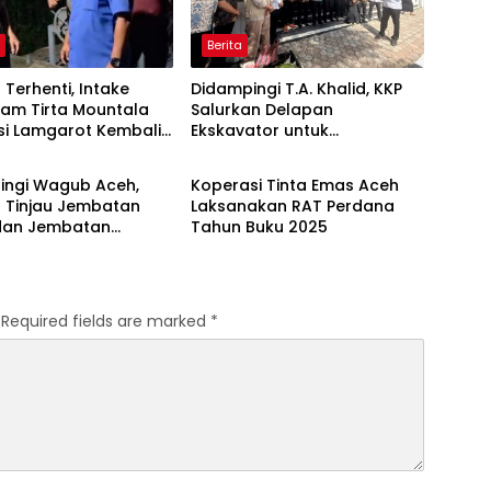
h
Berita
Terhenti, Intake
Didampingi T.A. Khalid, KKP
am Tirta Mountala
Salurkan Delapan
si Lamgarot Kembali
Ekskavator untuk
Berita
Percepatan Pemulihan
Pesisir Aceh
ingi Wagub Aceh,
Koperasi Tinta Emas Aceh
 Tinjau Jembatan
Laksanakan RAT Perdana
dan Jembatan
Tahun Buku 2025
i
Required fields are marked
*