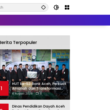
Berita Terpopuler
HUT ke-53 Bank Aceh, Perkuat
1
Amanah dan Transformasi
untuk Kemajuan Ekonomi
6 August 2026
0
Aceh
Dinas Pendidikan Dayah Aceh