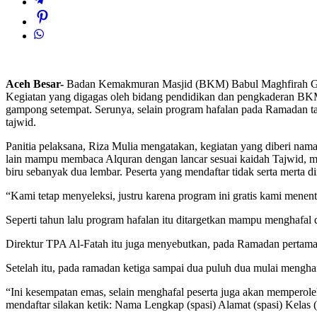
Aceh Besar-
Badan Kemakmuran Masjid (BKM) Babul Maghfirah Gampo
Kegiatan yang digagas oleh bidang pendidikan dan pengkaderan BKM
gampong setempat. Serunya, selain program hafalan pada Ramadan tah
tajwid.
Panitia pelaksana, Riza Mulia mengatakan, kegiatan yang diberi nama 
lain mampu membaca Alquran dengan lancar sesuai kaidah Tajwid, m
biru sebanyak dua lembar. Peserta yang mendaftar tidak serta merta
“Kami tetap menyeleksi, justru karena program ini gratis kami mene
Seperti tahun lalu program hafalan itu ditargetkan mampu menghafal 
Direktur TPA Al-Fatah itu juga menyebutkan, pada Ramadan pertama da
Setelah itu, pada ramadan ketiga sampai dua puluh dua mulai menghaf
“Ini kesempatan emas, selain menghafal peserta juga akan memperoleh
mendaftar silakan ketik: Nama Lengkap (spasi) Alamat (spasi) Kela