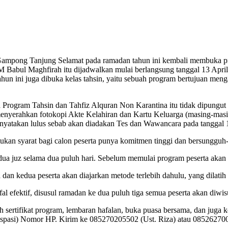
ng Tanjung Selamat pada ramadan tahun ini kembali membuka progr
 Babul Maghfirah itu dijadwalkan mulai berlangsung tanggal 13 Apri
un ini juga dibuka kelas tahsin, yaitu sebuah program bertujuan men
Program Tahsin dan Tahfiz Alquran Non Karantina itu tidak dipungut bi
enyerahkan fotokopi Akte Kelahiran dan Kartu Keluarga (masing-masi
 dinyatakan lulus sebab akan diadakan Tes dan Wawancara pada tanggal 
ntukan syarat bagi calon peserta punya komitmen tinggi dan bersunggu
dua juz selama dua puluh hari. Sebelum memulai program peserta akan d
n kedua peserta akan diajarkan metode terlebih dahulu, yang dilatih l
al efektif, disusul ramadan ke dua puluh tiga semua peserta akan diwi
 sertifikat program, lembaran hafalan, buka puasa bersama, dan juga k
s (spasi) Nomor HP. Kirim ke 085270205502 (Ust. Riza) atau 08526270