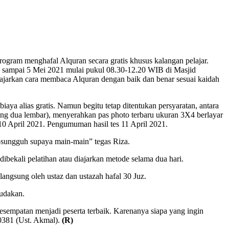
am menghafal Alquran secara gratis khusus kalangan pelajar.
l sampai 5 Mei 2021 mulai pukul 08.30-12.20 WIB di Masjid
gajarkan cara membaca Alquran dengan baik dan benar sesuai kaidah
aya alias gratis. Namun begitu tetap ditentukan persyaratan, antara
ng dua lembar), menyerahkan pas photo terbaru ukuran 3X4 berlayar
10 April 2021. Pengumuman hasil tes 11 April 2021.
h-sungguh supaya main-main” tegas Riza.
ibekali pelatihan atau diajarkan metode selama dua hari.
angsung oleh ustaz dan ustazah hafal 30 Juz.
sudakan.
esempatan menjadi peserta terbaik. Karenanya siapa yang ingin
0381 (Ust. Akmal).
(R)