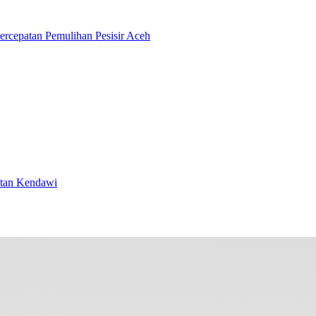
rcepatan Pemulihan Pesisir Aceh
atan Kendawi