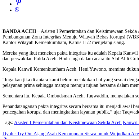
BANDA ACEH –
Asisten I Pemerintahan dan Keistimewaan Sekda Ac
Pembangunan Zona Integritas Menuju Wilayah Bebas Korupsi (WBK
Kantor Wilayah Kemenkumham, Kamis 11/2 menjelang siang.
Mereka yang ikut meneken pakta integritas itu adalah Kepala Ka
dan perwakilan Polda Aceh. Hadir juga dalam acara itu Staf Ahli G
Kepala Kanwil Kemenkumham Aceh, Heni Yuwono, meminta dukungan dan
“Ingatkan jika di antara kami belum melakukan hal yang sesuai de
pelayanan prima sehingga mampu menuju tujuan bersama dalam membe
Sementara itu, Kepala Ombudsman Aceh, Taqwaddin, mengatakan sem
Penandatanganan pakta integritas secara bersama itu menjadi awal b
pencegahan korupsi dan meningkatkan layanan publik,” ujar Taqwad
Tags:
Asisten I Pemerintahan dan Keistimewaan Sekda Aceh
Kanwil
Dyah : Try Out Ajang Asah Kemampuan Siswa untuk Wujudkan Ac