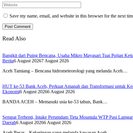
Save my name, email, and website in this browser for the next ti
Read Also
Bangkit dari Puing Bencana, Usaha Mikro Mayasari Tuai Pujian Ke
Berita
6 August 2026
7 August 2026
Aceh Tamiang – Bencana hidrometeorologi yang melanda Aceh…
HUT ke-53 Bank Aceh, Perkuat Amanah dan Transformasi untuk K
Ekonomi
6 August 2026
6 August 2026
BANDA ACEH – Memasuki usia ke-53 tahun, Bank…
Sempat Terhenti, Intake Perumdam Tirta Mountala WTP Pasi Lamga
Daerah
6 August 2026
6 August 2026
Aceh Besar – Kekeringan yang melanda kawasan Aceh…