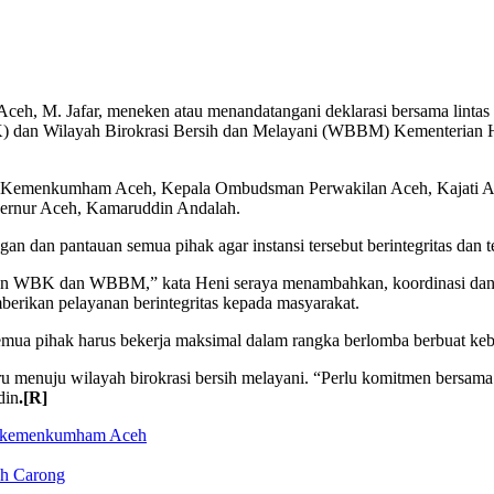
eh, M. Jafar, meneken atau menandatangani deklarasi bersama lintas 
) dan Wilayah Birokrasi Bersih dan Melayani (WBBM) Kementerian
nwil Kemenkumham Aceh, Kepala Ombudsman Perwakilan Aceh, Kajati 
ubernur Aceh, Kamaruddin Andalah.
 pantauan semua pihak agar instansi tersebut berintegritas dan terb
ngan WBK dan WBBM,” kata Heni seraya menambahkan, koordinasi dan 
rikan pelayanan berintegritas kepada masyarakat.
ua pihak harus bekerja maksimal dalam rangka berlomba berbuat keb
aru menuju wilayah birokrasi bersih melayani. “Perlu komitmen bersam
din
.[R]
 kemenkumham Aceh
eh Carong