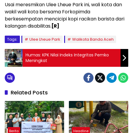
Usai meresmikan Ulee Lheue Park ini, wali kota dan
wakil wali kota bersama Forkopimda
berkesempatan mencicipi kopi racikan barista dari
kalangan disabilitas.
[R]
Tags:
Ulee Lheue Park
Walikota Banda Aceh
Humas: KPK Nilai Indeks Integritas Pemko
Meningkat
Related Posts
Berita
Headline