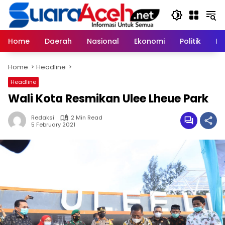
Skip
to
content
Home
Daerah
Nasional
Ekonomi
Politik
H
Home
Headline
Headline
Wali Kota Resmikan Ulee Lheue Park
Redaksi
2 Min Read
5 February 2021