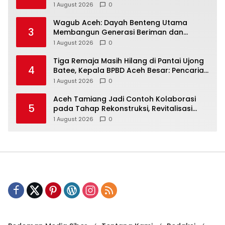
Raya Baiturrahman
1 August 2026
0
Wagub Aceh: Dayah Benteng Utama
3
Membangun Generasi Beriman dan
Berakhlak
1 August 2026
0
Tiga Remaja Masih Hilang di Pantai Ujong
4
Batee, Kepala BPBD Aceh Besar: Pencarian
Terus Dimaksimalkan
1 August 2026
0
Aceh Tamiang Jadi Contoh Kolaborasi
5
pada Tahap Rekonstruksi, Revitalisasi
Sekolah Dipercepat Libatkan Masyarakat
1 August 2026
0