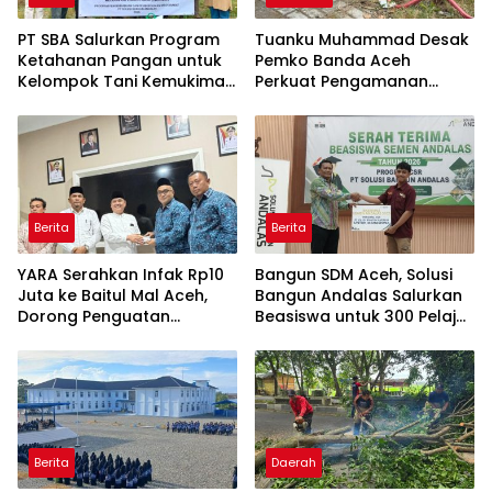
PT SBA Salurkan Program
Tuanku Muhammad Desak
Ketahanan Pangan untuk
Pemko Banda Aceh
Kelompok Tani Kemukiman
Perkuat Pengamanan
Lhoknga
Taman Meuraxa
Berita
Berita
YARA Serahkan Infak Rp10
Bangun SDM Aceh, Solusi
Juta ke Baitul Mal Aceh,
Bangun Andalas Salurkan
Dorong Penguatan
Beasiswa untuk 300 Pelajar
Pengelolaan ZIS yang
dan Mahasiswa
Amanah
Berita
Daerah