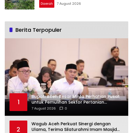
Daerah
7 August 2026
Berita Terpopuler
Bupati Aceh Besar Minta Perhatian Pusat
1
untuk Pemulihan Sektor Pertanian
Pascabencana
7 August 2026
0
Wagub Aceh Perkuat Sinergi dengan
2
Ulama, Terima Silaturahmi Imam Masjid