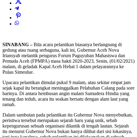
SINABANG –
Bila acara pelantikan biasanya berlangsung di
gedung atau ruang serbaguna, kali ini, Gubernur Aceh Nova
Iriansyah melantik pengurus Forum Paguyuban Mahasiswa dan
Pemuda Aceh (FPMPA) masa bakti 2020-2023, Senin, (01/02/2021)
malam, di geladak Kapal Aceh Hebat 1 dalam pelayarannya ke
Pulau Simeulue.
Upacara pelantikan dimulai pukul 9 malam, atau sekitar empat jam
sejak kapal itu berangkat meninggalkan Pelabuhan Calang pada sore
harinya. Di antara hembusan angin malam Samudera Hindia yang
tenang dan teduh, acara itu seakan bersatu dengan alam laut yang
ramah.
Dalam sambutan pada pelantikan itu Gubernur Nova menyebutkan,
peristiwa tersebut merupakan sejarah baru yang unik, sebab
kepengurusan sebuah organisasi dilantik di tengah lautan. Sejarah
itu menurut Gubernur Nova bukan hanya dilihat dari sisi lokasinya,
tapi juga kapalnya, sebab pelantikan ini dilaksanakan di sebuah