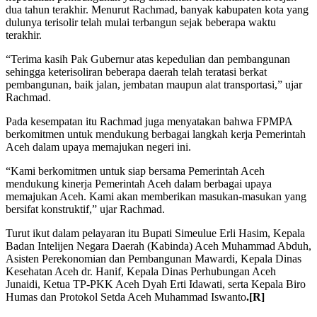
dua tahun terakhir. Menurut Rachmad, banyak kabupaten kota yang
dulunya terisolir telah mulai terbangun sejak beberapa waktu
terakhir.
“Terima kasih Pak Gubernur atas kepedulian dan pembangunan
sehingga keterisoliran beberapa daerah telah teratasi berkat
pembangunan, baik jalan, jembatan maupun alat transportasi,” ujar
Rachmad.
Pada kesempatan itu Rachmad juga menyatakan bahwa FPMPA
berkomitmen untuk mendukung berbagai langkah kerja Pemerintah
Aceh dalam upaya memajukan negeri ini.
“Kami berkomitmen untuk siap bersama Pemerintah Aceh
mendukung kinerja Pemerintah Aceh dalam berbagai upaya
memajukan Aceh. Kami akan memberikan masukan-masukan yang
bersifat konstruktif,” ujar Rachmad.
Turut ikut dalam pelayaran itu Bupati Simeulue Erli Hasim, Kepala
Badan Intelijen Negara Daerah (Kabinda) Aceh Muhammad Abduh,
Asisten Perekonomian dan Pembangunan Mawardi, Kepala Dinas
Kesehatan Aceh dr. Hanif, Kepala Dinas Perhubungan Aceh
Junaidi, Ketua TP-PKK Aceh Dyah Erti Idawati, serta Kepala Biro
Humas dan Protokol Setda Aceh Muhammad Iswanto
.[R]