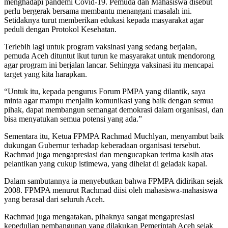
menghadapi pandemi Covid-19. Pemuda dan Mahasiswa disebut
perlu bergerak bersama membantu menangani masalah ini.
Setidaknya turut memberikan edukasi kepada masyarakat agar
peduli dengan Protokol Kesehatan.
Terlebih lagi untuk program vaksinasi yang sedang berjalan,
pemuda Aceh dituntut ikut turun ke masyarakat untuk mendorong
agar program ini berjalan lancar. Sehingga vaksinasi itu mencapai
target yang kita harapkan.
“Untuk itu, kepada pengurus Forum PMPA yang dilantik, saya
minta agar mampu menjalin komunikasi yang baik dengan semua
pihak, dapat membangun semangat demokrasi dalam organisasi, dan
bisa menyatukan semua potensi yang ada.”
Sementara itu, Ketua FPMPA Rachmad Muchlyan, menyambut baik
dukungan Gubernur terhadap keberadaan organisasi tersebut.
Rachmad juga mengapresiasi dan mengucapkan terima kasih atas
pelantikan yang cukup istimewa, yang dihelat di geladak kapal.
Dalam sambutannya ia menyebutkan bahwa FPMPA didirikan sejak
2008. FPMPA menurut Rachmad diisi oleh mahasiswa-mahasiswa
yang berasal dari seluruh Aceh.
Rachmad juga mengatakan, pihaknya sangat mengapresiasi
kepedulian pembangunan yang dilakukan Pemerintah Aceh sejak