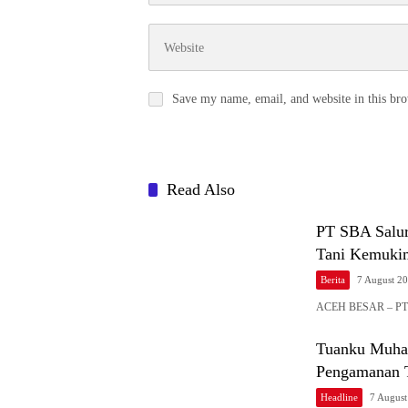
Save my name, email, and website in this bro
Read Also
PT SBA Salu
Tani Kemuki
Berita
7 August 2
ACEH BESAR – PT 
Tuanku Muha
Pengamanan 
Headline
7 Augus