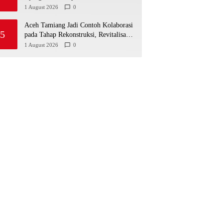
Besar: Pencarian Terus
1 August 2026
0
Dimaksimalkan
Aceh Tamiang Jadi Contoh Kolaborasi
5
pada Tahap Rekonstruksi, Revitalisasi
Sekolah Dipercepat Libatkan
1 August 2026
0
Masyarakat