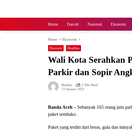
Skip
to
content
Home
Daerah
Nasional
Ekonomi
Home
Ekonomi
Ekonomi
Headline
Wali Kota Serahkan 
Parkir dan Sopir Ang
Redaksi
2 Min Read
15 January 2021
Banda Aceh –
Sebanyak 165 orang juru par
paket sembako.
Paket yang terdiri dari beras, gula dan miny