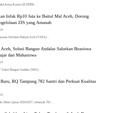
il Ketua Komisi III DPRK…
n Infak Rp10 Juta ke Baitul Mal Aceh, Dorong
ngelolaan ZIS yang Amanah
026
asan Advokasi Rakyat Aceh (YARA)…
ceh, Solusi Bangun Andalas Salurkan Beasiswa
lajar dan Mahasiswa
026
Solusi Bangun Andalas (SBA)…
 Baru, RQ Tampung 782 Santri dan Perkuat Kualitas
026
i Tahun Ajaran 2026/2027, sebanyak 782…