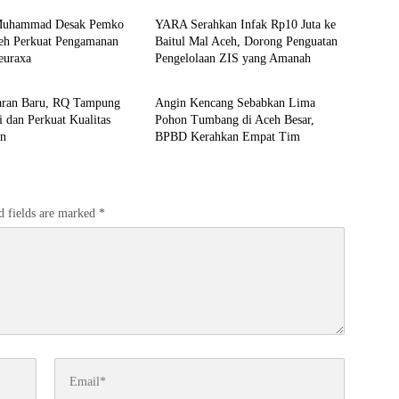
Muhammad Desak Pemko
YARA Serahkan Infak Rp10 Juta ke
eh Perkuat Pengamanan
Baitul Mal Aceh, Dorong Penguatan
euraxa
Pengelolaan ZIS yang Amanah
Daerah
aran Baru, RQ Tampung
Angin Kencang Sebabkan Lima
i dan Perkuat Kualitas
Pohon Tumbang di Aceh Besar,
an
BPBD Kerahkan Empat Tim
d fields are marked
*