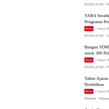
BANDA ACEH – Wak
YARA Serahka
Penguatan Pe
Berita
7 August 2
BANDA ACEH – Yay
Bangun SDM A
untuk 300 Pe
Berita
7 August 2
BANDA ACEH – PT 
Tahun Ajaran
Pendidikan
Berita
7 August 2
Meulaboh – Memasuk