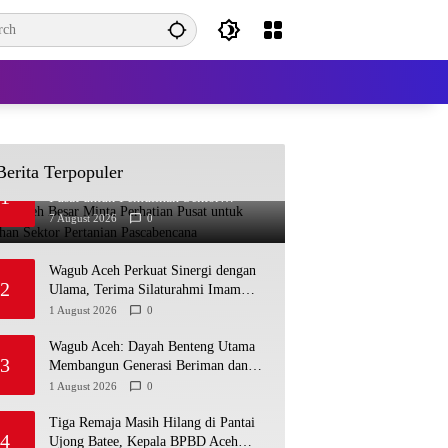
Berita Terpopuler
Bupati Aceh Besar Minta Perhatian
1
Pusat untuk Pemulihan Sektor
Pertanian Pascabencana
7 August 2026
0
Wagub Aceh Perkuat Sinergi dengan
2
Ulama, Terima Silaturahmi Imam
Masjid Raya Baiturrahman
1 August 2026
0
Wagub Aceh: Dayah Benteng Utama
3
Membangun Generasi Beriman dan
Berakhlak
1 August 2026
0
Tiga Remaja Masih Hilang di Pantai
4
Ujong Batee, Kepala BPBD Aceh