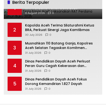
Berita Terpopuler
Koperasi Tinta Emas Aceh Laksanakan
1
RAT Perdana Tahun Buku 2025
6 August 2026
0
Kapolda Aceh Terima Silaturahmi Ketua
2
BRA, Perkuat Sinergi Jaga Kamtibmas
30 July 2026
0
Musnahkan 110 Batang Ganja, Kapolres
3
Aceh Selatan Tegaskan Komitmen
Berantas Narkotika
31 July 2026
0
Dinas Pendidikan Dayah Aceh Perkuat
4
Peran Guru Cegah Kekerasan dan
Perundungan di Lingkungan Santri
31 July 2026
0
Dinas Pendidikan Dayah Aceh Fokus
5
Dorong Kemandirian 1.827 Dayah
31 July 2026
0