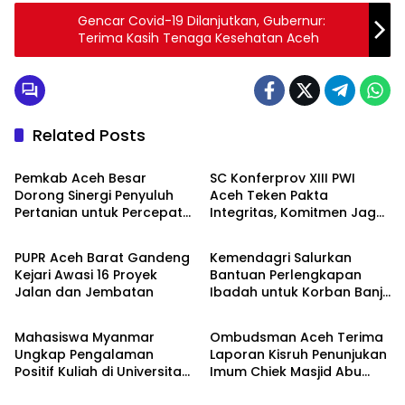
Gencar Covid-19 Dilanjutkan, Gubernur:
Terima Kasih Tenaga Kesehatan Aceh
Related Posts
Uncategorized
Uncategorized
Pemkab Aceh Besar
SC Konferprov XIII PWI
Dorong Sinergi Penyuluh
Aceh Teken Pakta
Pertanian untuk Percepat
Integritas, Komitmen Jaga
Uncategorized
Uncategorized
Swasembada Pangan
Netralitas dan
Profesionalisme
PUPR Aceh Barat Gandeng
Kemendagri Salurkan
Kejari Awasi 16 Proyek
Bantuan Perlengkapan
Jalan dan Jembatan
Ibadah untuk Korban Banjir
Uncategorized
Uncategorized
di Aceh Barat
Mahasiswa Myanmar
Ombudsman Aceh Terima
Ungkap Pengalaman
Laporan Kisruh Penunjukan
Positif Kuliah di Universitas
Imum Chiek Masjid Abu
Syiah Kuala dan
Indrapuri