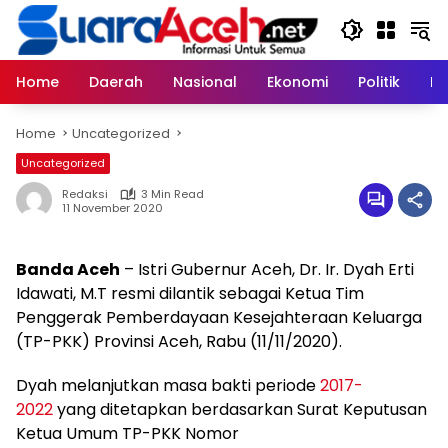
Skip
to
content
Home
Daerah
Nasional
Ekonomi
Politik
H
Home
Uncategorized
Uncategorized
Redaksi
3 Min Read
11 November 2020
Banda Aceh
– Istri Gubernur Aceh, Dr. Ir. Dyah Erti
Idawati, M.T resmi dilantik sebagai Ketua Tim
Penggerak Pemberdayaan Kesejahteraan Keluarga
(TP-PKK) Provinsi Aceh, Rabu (11/11/2020).
Dyah melanjutkan masa bakti periode
2017-
2022
yang ditetapkan berdasarkan Surat Keputusan
Ketua Umum TP-PKK Nomor