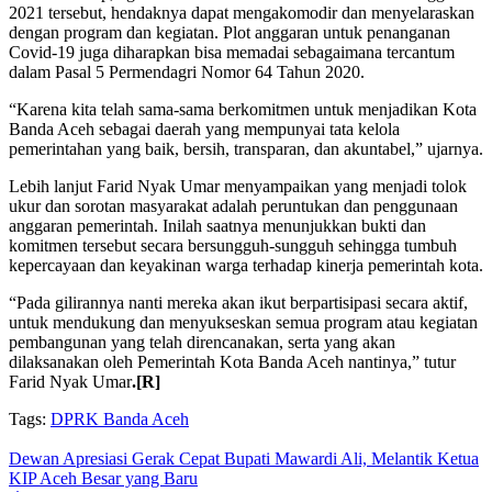
2021 tersebut, hendaknya dapat mengakomodir dan menyelaraskan
dengan program dan kegiatan. Plot anggaran untuk penanganan
Covid-19 juga diharapkan bisa memadai sebagaimana tercantum
dalam Pasal 5 Permendagri Nomor 64 Tahun 2020.
“Karena kita telah sama-sama berkomitmen untuk menjadikan Kota
Banda Aceh sebagai daerah yang mempunyai tata kelola
pemerintahan yang baik, bersih, transparan, dan akuntabel,” ujarnya.
Lebih lanjut Farid Nyak Umar menyampaikan yang menjadi tolok
ukur dan sorotan masyarakat adalah peruntukan dan penggunaan
anggaran pemerintah. Inilah saatnya menunjukkan bukti dan
komitmen tersebut secara bersungguh-sungguh sehingga tumbuh
kepercayaan dan keyakinan warga terhadap kinerja pemerintah kota.
“Pada gilirannya nanti mereka akan ikut berpartisipasi secara aktif,
untuk mendukung dan menyukseskan semua program atau kegiatan
pembangunan yang telah direncanakan, serta yang akan
dilaksanakan oleh Pemerintah Kota Banda Aceh nantinya,” tutur
Farid Nyak Umar
.[R]
Tags:
DPRK Banda Aceh
Dewan Apresiasi Gerak Cepat Bupati Mawardi Ali, Melantik Ketua
KIP Aceh Besar yang Baru