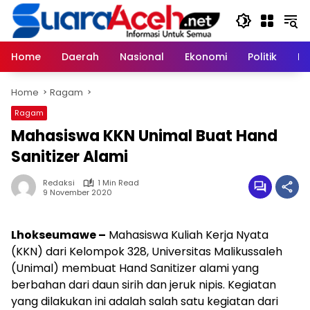
Skip
to
content
Home
Daerah
Nasional
Ekonomi
Politik
H
Home
Ragam
Ragam
Mahasiswa KKN Unimal Buat Hand
Sanitizer Alami
Redaksi
1 Min Read
9 November 2020
Lhokseumawe –
Mahasiswa Kuliah Kerja Nyata
(KKN) dari Kelompok 328, Universitas Malikussaleh
(Unimal) membuat Hand Sanitizer alami yang
berbahan dari daun sirih dan jeruk nipis. Kegiatan
yang dilakukan ini adalah salah satu kegiatan dari