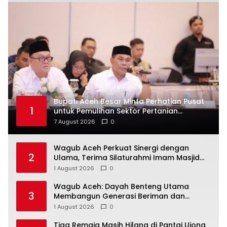
Bupati Aceh Besar Minta Perhatian Pusat
1
untuk Pemulihan Sektor Pertanian
Pascabencana
7 August 2026
0
Wagub Aceh Perkuat Sinergi dengan
2
Ulama, Terima Silaturahmi Imam Masjid
Raya Baiturrahman
1 August 2026
0
Wagub Aceh: Dayah Benteng Utama
3
Membangun Generasi Beriman dan
Berakhlak
1 August 2026
0
Tiga Remaja Masih Hilang di Pantai Ujong