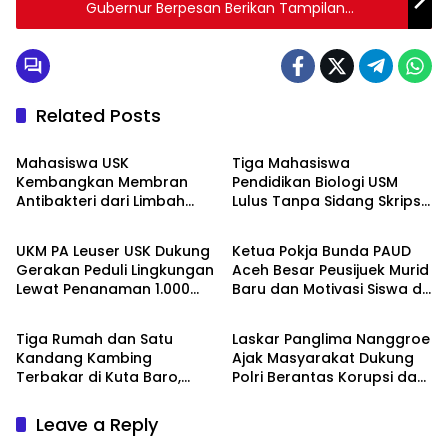
Gubernur Berpesan Berikan Tampilan
Terbaik
Related Posts
Headline
Headline
Mahasiswa USK
Tiga Mahasiswa
Kembangkan Membran
Pendidikan Biologi USM
Antibakteri dari Limbah
Lulus Tanpa Sidang Skripsi
Headline
Headline
Kulit Manggis untuk
Lewat Publikasi Jurnal Sinta
Pengolahan Air
2
UKM PA Leuser USK Dukung
Ketua Pokja Bunda PAUD
Gerakan Peduli Lingkungan
Aceh Besar Peusijuek Murid
Lewat Penanaman 1.000
Baru dan Motivasi Siswa di
Headline
Headline
Mangrove
Krueng Barona Jaya
Tiga Rumah dan Satu
Laskar Panglima Nanggroe
Kandang Kambing
Ajak Masyarakat Dukung
Terbakar di Kuta Baro,
Polri Berantas Korupsi dan
Belasan Warga Mengungsi
TPPU
Leave a Reply