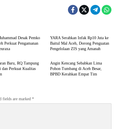
e
Berita
Muhammad Desak Pemko
YARA Serahkan Infak Rp10 Juta ke
eh Perkuat Pengamanan
Baitul Mal Aceh, Dorong Penguatan
euraxa
Pengelolaan ZIS yang Amanah
Daerah
aran Baru, RQ Tampung
Angin Kencang Sebabkan Lima
i dan Perkuat Kualitas
Pohon Tumbang di Aceh Besar,
an
BPBD Kerahkan Empat Tim
d fields are marked
*