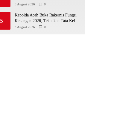
Media di Aceh Berpotensi Jadi Korban
3 August 2026
0
Selanjutnya
Kapolda Aceh Buka Rakernis Fungsi
5
Keuangan 2026, Tekankan Tata Kelola
Anggaran yang Profesional dan
3 August 2026
0
Akuntabel