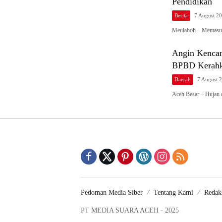
Pendidikan
Berita
7 August 2
Meulaboh – Memasuk
Angin Kencan
BPBD Kerahk
Daerah
7 August 
Aceh Besar – Hujan 
Pedoman Media Siber
Tentang Kami
Redak
PT MEDIA SUARA ACEH - 2025