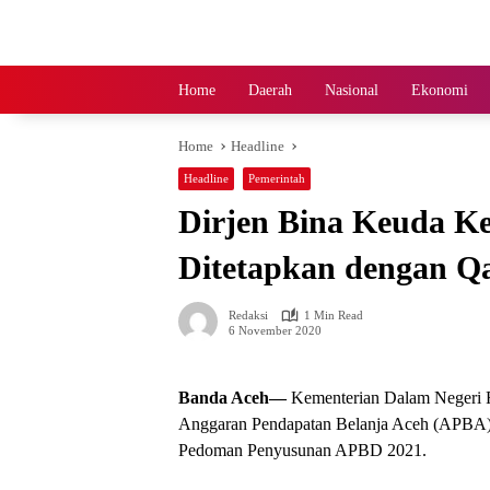
Skip
to
content
Home
Daerah
Nasional
Ekonomi
Home
Headline
Headline
Pemerintah
Dirjen Bina Keuda K
Ditetapkan dengan Q
Redaksi
1 Min Read
6 November 2020
Banda Aceh—
Kementerian Dalam Negeri 
Anggaran Pendapatan Belanja Aceh (APBA)
Pedoman Penyusunan APBD 2021.