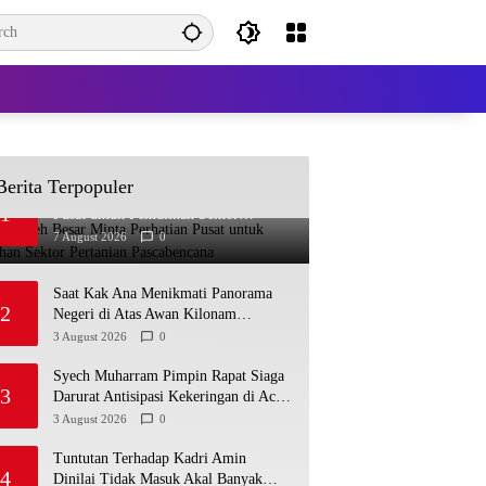
Berita Terpopuler
Bupati Aceh Besar Minta Perhatian
1
Pusat untuk Pemulihan Sektor
Pertanian Pascabencana
7 August 2026
0
Saat Kak Ana Menikmati Panorama
2
Negeri di Atas Awan Kilonam
Geumpang
3 August 2026
0
Syech Muharram Pimpin Rapat Siaga
3
Darurat Antisipasi Kekeringan di Aceh
Besar
3 August 2026
0
Tuntutan Terhadap Kadri Amin
4
Dinilai Tidak Masuk Akal Banyak