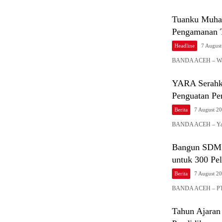
Tuanku Muha
Pengamanan 
Headline
7 Augus
BANDA ACEH – Wak
YARA Serahka
Penguatan Pe
Berita
7 August 2
BANDA ACEH – Yay
Bangun SDM A
untuk 300 Pe
Berita
7 August 2
BANDA ACEH – PT 
Tahun Ajaran