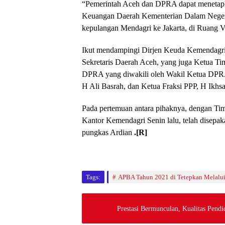
“Pemerintah Aceh dan DPRA dapat menetapk
Keuangan Daerah Kementerian Dalam Neger
kepulangan Mendagri ke Jakarta, di Ruang 
Ikut mendampingi Dirjen Keuda Kemendagri 
Sekretaris Daerah Aceh, yang juga Ketua T
DPRA yang diwakili oleh Wakil Ketua DPRA,
H Ali Basrah, dan Ketua Fraksi PPP, H Ikhs
Pada pertemuan antara pihaknya, dengan T
Kantor Kemendagri Senin lalu, telah disep
pungkas Ardian
.[R]
Tags:
APBA Tahun 2021 di Tetepkan Melalu
Prestasi Bermunculan, Kualitas Pend