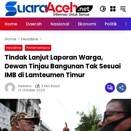
Skip
to
content
Home
Daerah
Nasional
Ekonomi
Politik
H
Home
Headline
Headline
Parlementaria
Tindak Lanjut Laporan Warga,
Dewan Tinjau Bangunan Tak Sesuai
IMB di Lamteumen Timur
Redaksi
3 Min Read
12 October 2020