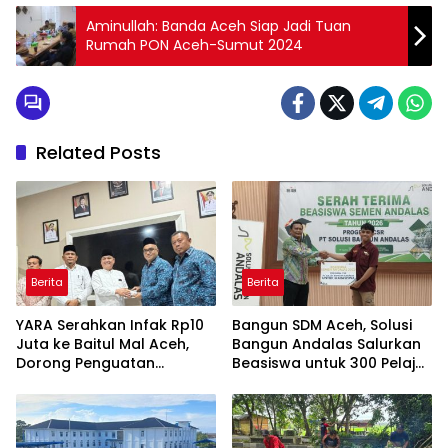
Aminullah: Banda Aceh Siap Jadi Tuan
Rumah PON Aceh-Sumut 2024
Related Posts
Berita
Berita
YARA Serahkan Infak Rp10
Bangun SDM Aceh, Solusi
Juta ke Baitul Mal Aceh,
Bangun Andalas Salurkan
Dorong Penguatan
Beasiswa untuk 300 Pelajar
Pengelolaan ZIS yang
dan Mahasiswa
Amanah