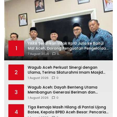
YARA Serahkan Infak Rp10 Juta ke Baitul
1
Mal Aceh, Dorong Penguatan Pengelolaan
ZIS yang Amanah
7 August 2026
0
Wagub Aceh Perkuat Sinergi dengan
2
Ulama, Terima Silaturahmi Imam Masjid
Raya Baiturrahman
1 August 2026
0
Wagub Aceh: Dayah Benteng Utama
3
Membangun Generasi Beriman dan
Berakhlak
1 August 2026
0
Tiga Remaja Masih Hilang di Pantai Ujong
4
Batee, Kepala BPBD Aceh Besar: Pencarian