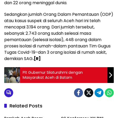
dan 22 orang meninggal dunia.
Sedangkan jumlah Orang Dalam Pemantauan (ODP)
atau kasus suspek di seluruh Aceh hari ini telah
mencapai 3.194 orang. Dari jumlah tersebut,
sebanyak 2.743 orang sudah selesai masa
pemantauan (selesai isolasi), 448 orang dalam
proses isolasi di rumah–dalam pantauan Tim Gugus
Tugas Covid-19–dan 3 orang isolasi di rumah sakit,
demikian SAG
.[R]
Plt Gubernur Silaturahmi dengan
Masyarakat Aceh di Batam
Related Posts
Uncategorized
Uncategorized