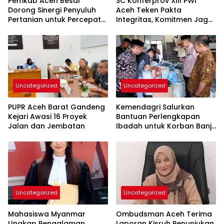
Pemkab Aceh Besar
SC Konferprov XIII PWI
Dorong Sinergi Penyuluh
Aceh Teken Pakta
Pertanian untuk Percepat
Integritas, Komitmen Jaga
Swasembada Pangan
Netralitas dan
Profesionalisme
Uncategorized
Uncategorized
PUPR Aceh Barat Gandeng
Kemendagri Salurkan
Kejari Awasi 16 Proyek
Bantuan Perlengkapan
Jalan dan Jembatan
Ibadah untuk Korban Banjir
di Aceh Barat
Uncategorized
Uncategorized
Mahasiswa Myanmar
Ombudsman Aceh Terima
Ungkap Pengalaman
Laporan Kisruh Penunjukan