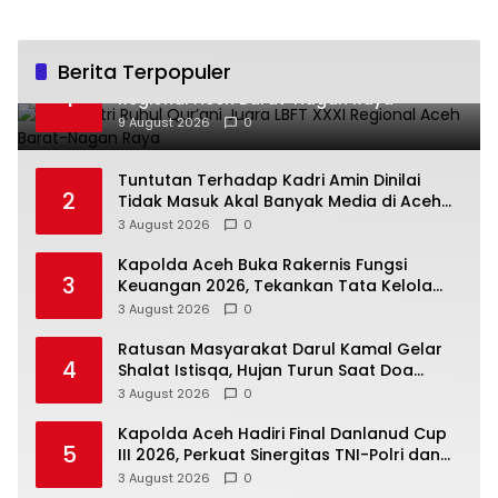
Berita Terpopuler
Dua Santri Ruhul Qur’ani Juara LBFT XXXI
1
Regional Aceh Barat-Nagan Raya
9 August 2026
0
Tuntutan Terhadap Kadri Amin Dinilai
2
Tidak Masuk Akal Banyak Media di Aceh
Berpotensi Jadi Korban Selanjutnya
3 August 2026
0
Kapolda Aceh Buka Rakernis Fungsi
3
Keuangan 2026, Tekankan Tata Kelola
Anggaran yang Profesional dan
3 August 2026
0
Akuntabel
Ratusan Masyarakat Darul Kamal Gelar
4
Shalat Istisqa, Hujan Turun Saat Doa
Dipanjatkan
3 August 2026
0
Kapolda Aceh Hadiri Final Danlanud Cup
5
III 2026, Perkuat Sinergitas TNI-Polri dan
Pemerintah Daerah
3 August 2026
0