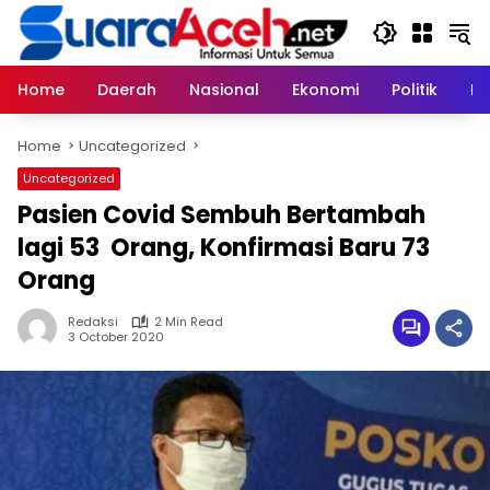
Skip
to
content
Home
Daerah
Nasional
Ekonomi
Politik
H
Home
Uncategorized
Uncategorized
Pasien Covid Sembuh Bertambah
lagi 53 Orang, Konfirmasi Baru 73
Orang
Redaksi
2 Min Read
3 October 2020