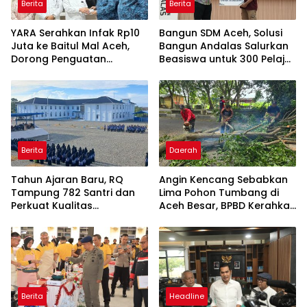
Berita
Berita
YARA Serahkan Infak Rp10
Bangun SDM Aceh, Solusi
Juta ke Baitul Mal Aceh,
Bangun Andalas Salurkan
Dorong Penguatan
Beasiswa untuk 300 Pelajar
Pengelolaan ZIS yang
dan Mahasiswa
Amanah
Berita
Daerah
Tahun Ajaran Baru, RQ
Angin Kencang Sebabkan
Tampung 782 Santri dan
Lima Pohon Tumbang di
Perkuat Kualitas
Aceh Besar, BPBD Kerahkan
Pendidikan
Empat Tim
Berita
Headline