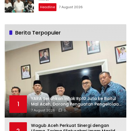
Headline
7 August 2026
Berita Terpopuler
YARA Serahkan Infak Rp10 Juta ke Baitul
1
Mal Aceh, Dorong Penguatan Pengelolaan
ZIS yang Amanah
7 August 2026
0
Wagub Aceh Perkuat Sinergi dengan
2
Ulama, Terima Silaturahmi Imam Masjid