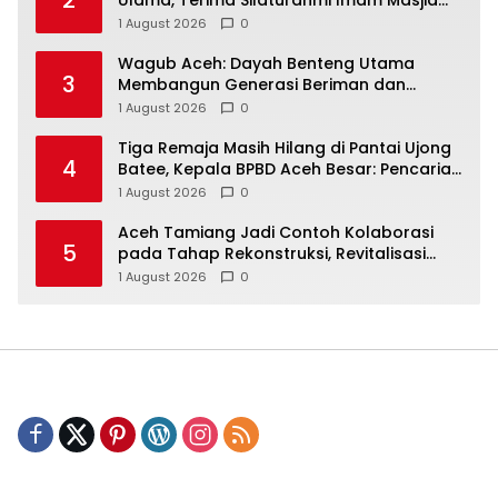
Raya Baiturrahman
1 August 2026
0
Wagub Aceh: Dayah Benteng Utama
3
Membangun Generasi Beriman dan
Berakhlak
1 August 2026
0
Tiga Remaja Masih Hilang di Pantai Ujong
4
Batee, Kepala BPBD Aceh Besar: Pencarian
Terus Dimaksimalkan
1 August 2026
0
Aceh Tamiang Jadi Contoh Kolaborasi
5
pada Tahap Rekonstruksi, Revitalisasi
Sekolah Dipercepat Libatkan Masyarakat
1 August 2026
0