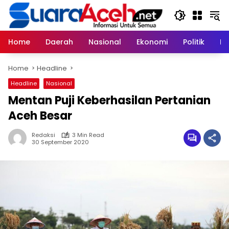
Skip
to
content
Home
Daerah
Nasional
Ekonomi
Politik
H
Home
Headline
Headline
Nasional
Mentan Puji Keberhasilan Pertanian
Aceh Besar
Redaksi
3 Min Read
30 September 2020