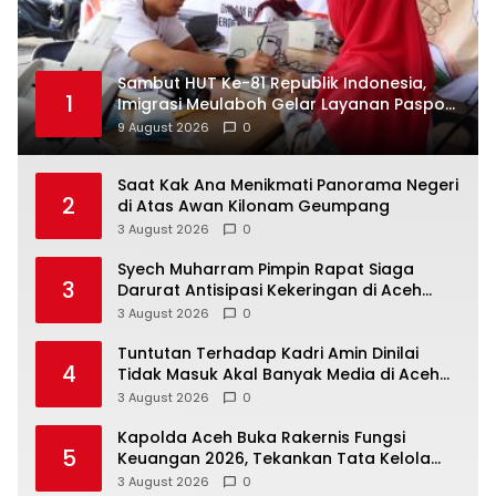
Sambut HUT Ke-81 Republik Indonesia,
1
Imigrasi Meulaboh Gelar Layanan Paspor
Akhir Pekan
9 August 2026
0
Saat Kak Ana Menikmati Panorama Negeri
2
di Atas Awan Kilonam Geumpang
3 August 2026
0
Syech Muharram Pimpin Rapat Siaga
3
Darurat Antisipasi Kekeringan di Aceh
Besar
3 August 2026
0
Tuntutan Terhadap Kadri Amin Dinilai
4
Tidak Masuk Akal Banyak Media di Aceh
Berpotensi Jadi Korban Selanjutnya
3 August 2026
0
Kapolda Aceh Buka Rakernis Fungsi
5
Keuangan 2026, Tekankan Tata Kelola
Anggaran yang Profesional dan
3 August 2026
0