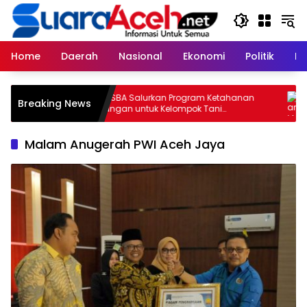
Skip
to
content
Home
Daerah
Nasional
Ekonomi
Politik
H
 Pusat
PT SBA Salurkan Program Ketahanan
Tu
Breaking News
Pangan untuk Kelompok Tani
Ba
Kemukiman Lhoknga
Ta
Malam Anugerah PWI Aceh Jaya