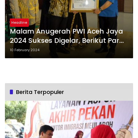
Headline
Malam Anugerah PWI Aceh Jaya
2024 Sukses Digelar, Berikut Para
Penerima Penghargaan
10 February 2024
Berita Terpopuler