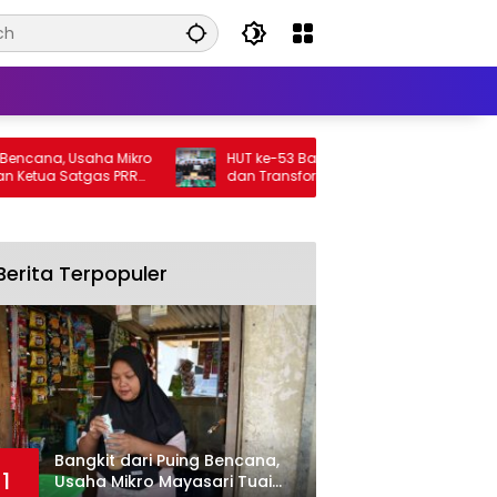
aha Mikro
HUT ke-53 Bank Aceh, Perkuat Amanah
gas PRR
dan Transformasi untuk Kemajuan
Ekonomi Aceh
Berita Terpopuler
Bangkit dari Puing Bencana,
1
Usaha Mikro Mayasari Tuai