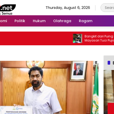
Thursday, August 6, 2026
nomi
Politik
Hukum
Olahraga
Ragam
Bangkit dari Puing Bencana, Us
Mayasari Tuai Pujian Ketua Sat
Aceh