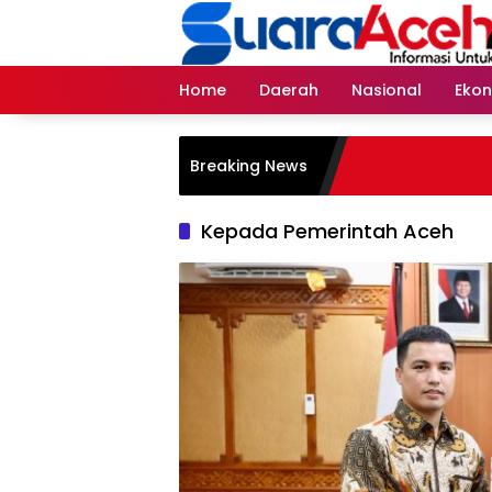
Skip
to
content
Home
Daerah
Nasional
Eko
Breaking News
Kepada Pemerintah Aceh