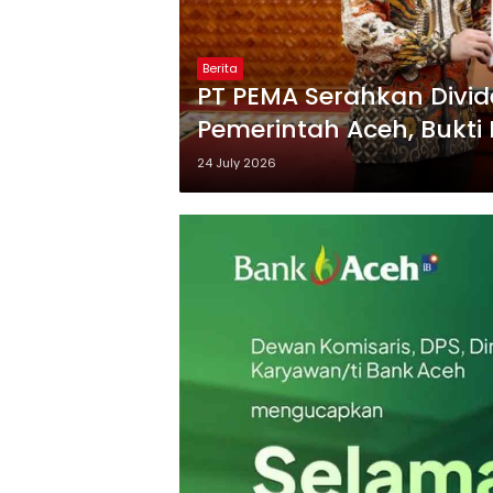
Berita
PT PEMA Serahkan Divid
Pemerintah Aceh, Bukti 
Tata Kelola
24 July 2026