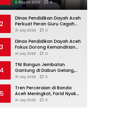
Pujian Ketua Satgas PRR Aceh
6 August 2026
0
Dinas Pendidikan Dayah Aceh
2
Perkuat Peran Guru Cegah
Kekerasan dan Perundungan
31 July 2026
0
di Lingkungan Santri
Dinas Pendidikan Dayah Aceh
3
Fokus Dorong Kemandirian
1.827 Dayah
31 July 2026
0
TNI Bangun Jembatan
4
Gantung di Dabun Gelang,
Ditargetkan Rampung
31 July 2026
0
Sebelum HUT ke-81 RI
Tren Perceraian di Banda
5
Aceh Meningkat, Farid Nyak
Umar Desak Implementasi
31 July 2026
0
Qanun Ketahanan Keluarga