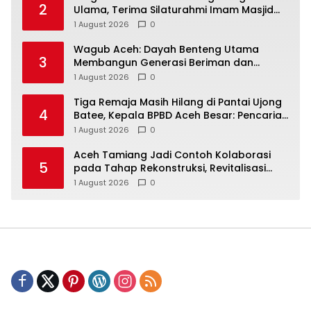
2
Ulama, Terima Silaturahmi Imam Masjid
Raya Baiturrahman
1 August 2026
0
Wagub Aceh: Dayah Benteng Utama
3
Membangun Generasi Beriman dan
Berakhlak
1 August 2026
0
Tiga Remaja Masih Hilang di Pantai Ujong
4
Batee, Kepala BPBD Aceh Besar: Pencarian
Terus Dimaksimalkan
1 August 2026
0
Aceh Tamiang Jadi Contoh Kolaborasi
5
pada Tahap Rekonstruksi, Revitalisasi
Sekolah Dipercepat Libatkan Masyarakat
1 August 2026
0