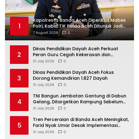
Kapolresta Banda Aceh Diperiksa Mabes
1
Polri, Kabid TIK Polda Aceh Ditunjuk Jadi
Plt.
7 August 2026
0
Dinas Pendidikan Dayah Aceh Perkuat
2
Peran Guru Cegah Kekerasan dan
Perundungan di Lingkungan Santri
31 July 2026
0
Dinas Pendidikan Dayah Aceh Fokus
3
Dorong Kemandirian 1.827 Dayah
31 July 2026
0
TNI Bangun Jembatan Gantung di Dabun
4
Gelang, Ditargetkan Rampung Sebelum
HUT ke-81 RI
31 July 2026
0
Tren Perceraian di Banda Aceh Meningkat,
5
Farid Nyak Umar Desak Implementasi
Qanun Ketahanan Keluarga
31 July 2026
0