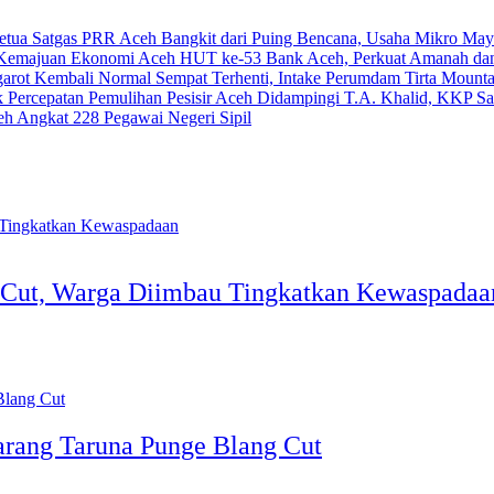
Bangkit dari Puing Bencana, Usaha Mikro May
HUT ke-53 Bank Aceh, Perkuat Amanah dan
Sempat Terhenti, Intake Perumdam Tirta Moun
Didampingi T.A. Khalid, KKP Sal
eh Angkat 228 Pegawai Negeri Sipil
g Cut, Warga Diimbau Tingkatkan Kewaspadaa
rang Taruna Punge Blang Cut