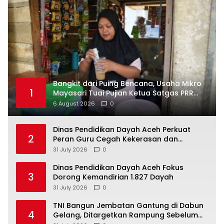
Bangkit dari Puing Bencana, Usaha Mikro
1
Mayasari Tuai Pujian Ketua Satgas PRR
Aceh
6 August 2026
0
Dinas Pendidikan Dayah Aceh Perkuat
2
Peran Guru Cegah Kekerasan dan
Perundungan di Lingkungan Santri
31 July 2026
0
Dinas Pendidikan Dayah Aceh Fokus
3
Dorong Kemandirian 1.827 Dayah
31 July 2026
0
TNI Bangun Jembatan Gantung di Dabun
4
Gelang, Ditargetkan Rampung Sebelum