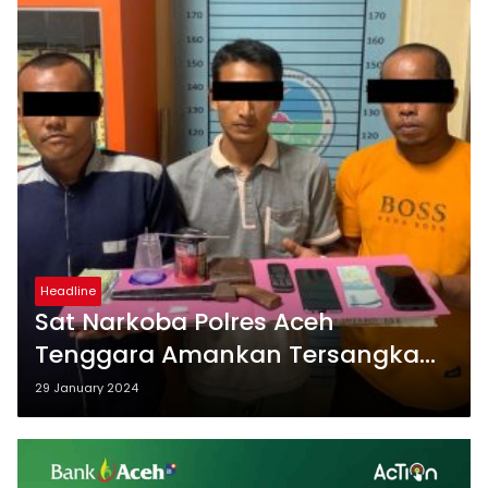
Headline
Sat Narkoba Polres Aceh
Tenggara Amankan Tersangka
Bandar Narkoba dan Pemakai
29 January 2024