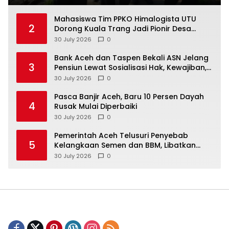
Mahasiswa Tim PPKO Himalogista UTU
2
Dorong Kuala Trang Jadi Pionir Desa
Eduwisata “Zero Waste” di Aceh
30 July 2026
0
Bank Aceh dan Taspen Bekali ASN Jelang
3
Pensiun Lewat Sosialisasi Hak, Kewajiban,
dan Wirausaha
30 July 2026
0
Pasca Banjir Aceh, Baru 10 Persen Dayah
4
Rusak Mulai Diperbaiki
30 July 2026
0
Pemerintah Aceh Telusuri Penyebab
5
Kelangkaan Semen dan BBM, Libatkan
Polda Aceh
30 July 2026
0